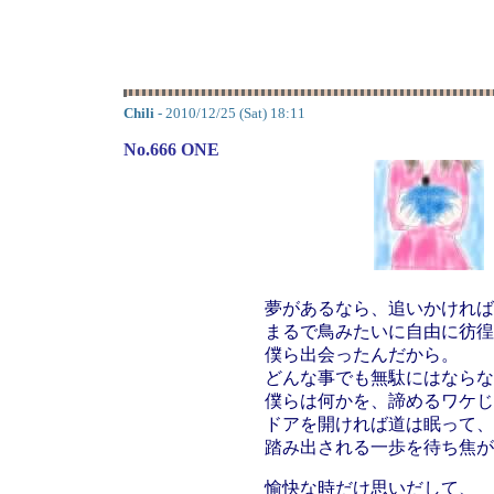
Chili
- 2010/12/25 (Sat) 18:11
No.666 ONE
夢があるなら、追いかければ
まるで鳥みたいに自由に彷徨
僕ら出会ったんだから。
どんな事でも無駄にはならな
僕らは何かを、諦めるワケじ
ドアを開ければ道は眠って、
踏み出される一歩を待ち焦が
愉快な時だけ思いだして、