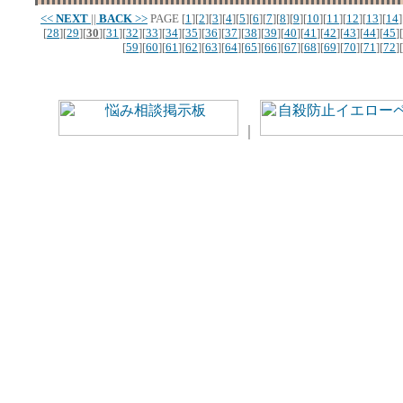
<<
NEXT
||
BACK
>>
PAGE
[
1
][
2
][
3
][
4
][
5
][
6
][
7
][
8
][
9
][
10
][
11
][
12
][
13
][
14
]
[
28
][
29
][
30
][
31
][
32
][
33
][
34
][
35
][
36
][
37
][
38
][
39
][
40
][
41
][
42
][
43
][
44
][
45
][
[
59
][
60
][
61
][
62
][
63
][
64
][
65
][
66
][
67
][
68
][
69
][
70
][
71
][
72
][
｜