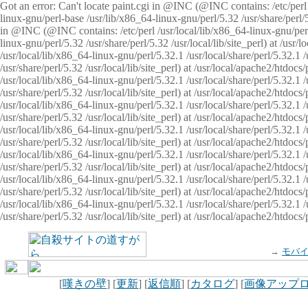
Got an error: Can't locate paint.cgi in @INC (@INC contains: /etc/perl /
linux-gnu/perl-base /usr/lib/x86_64-linux-gnu/perl/5.32 /usr/share/perl/5.
in @INC (@INC contains: /etc/perl /usr/local/lib/x86_64-linux-gnu/perl/
linux-gnu/perl/5.32 /usr/share/perl/5.32 /usr/local/lib/site_perl) at /u
/usr/local/lib/x86_64-linux-gnu/perl/5.32.1 /usr/local/share/perl/5.32.1
/usr/share/perl/5.32 /usr/local/lib/site_perl) at /usr/local/apache2/htd
/usr/local/lib/x86_64-linux-gnu/perl/5.32.1 /usr/local/share/perl/5.32.1
/usr/share/perl/5.32 /usr/local/lib/site_perl) at /usr/local/apache2/htd
/usr/local/lib/x86_64-linux-gnu/perl/5.32.1 /usr/local/share/perl/5.32.1
/usr/share/perl/5.32 /usr/local/lib/site_perl) at /usr/local/apache2/htd
/usr/local/lib/x86_64-linux-gnu/perl/5.32.1 /usr/local/share/perl/5.32.1
/usr/share/perl/5.32 /usr/local/lib/site_perl) at /usr/local/apache2/htdo
/usr/local/lib/x86_64-linux-gnu/perl/5.32.1 /usr/local/share/perl/5.32.1
/usr/share/perl/5.32 /usr/local/lib/site_perl) at /usr/local/apache2/htd
/usr/local/lib/x86_64-linux-gnu/perl/5.32.1 /usr/local/share/perl/5.32.1
/usr/share/perl/5.32 /usr/local/lib/site_perl) at /usr/local/apache2/htd
/usr/local/lib/x86_64-linux-gnu/perl/5.32.1 /usr/local/share/perl/5.32.1
/usr/share/perl/5.32 /usr/local/lib/site_perl) at /usr/local/apache2/htdo
→
モバ
[
嘆きの壁
] [
更新
] [
返信順
] [
カタログ
] [
画像アップ