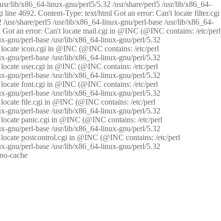
/usr/lib/x86_64-linux-gnu/perl5/5.32 /usr/share/perl5 /usr/lib/x86_64-
i line 4692. Content-Type: text/html Got an error: Can't locate filter.cgi
 /usr/share/perl5 /usr/lib/x86_64-linux-gnu/perl-base /usr/lib/x86_64-
tml Got an error: Can't locate mail.cgi in @INC (@INC contains: /etc/perl
nux-gnu/perl-base /usr/lib/x86_64-linux-gnu/perl/5.32
n't locate icon.cgi in @INC (@INC contains: /etc/perl
nux-gnu/perl-base /usr/lib/x86_64-linux-gnu/perl/5.32
n't locate user.cgi in @INC (@INC contains: /etc/perl
nux-gnu/perl-base /usr/lib/x86_64-linux-gnu/perl/5.32
n't locate font.cgi in @INC (@INC contains: /etc/perl
nux-gnu/perl-base /usr/lib/x86_64-linux-gnu/perl/5.32
't locate file.cgi in @INC (@INC contains: /etc/perl
nux-gnu/perl-base /usr/lib/x86_64-linux-gnu/perl/5.32
n't locate panic.cgi in @INC (@INC contains: /etc/perl
nux-gnu/perl-base /usr/lib/x86_64-linux-gnu/perl/5.32
n't locate postcontrol.cgi in @INC (@INC contains: /etc/perl
nux-gnu/perl-base /usr/lib/x86_64-linux-gnu/perl/5.32
: no-cache