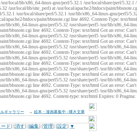
usr/local/lib/x86_64-linux-gnu/perl/5.32.1 /usr/local/share/perl/5.32.1 
32 /usr/local/lib/site_perl) at /usr/local/apache2/htdocs/paint/bbsnote.cg
5.32.1 /usr/local/share/perl/5.32.1 /usr/lib/x86_64-linux-gnu/perl5/5.32
sr/local/apache2/htdocs/paint/bbsnote.cgi line 4692. Content-Type: text/h
 /usr/lib/x86_64-linux-gnu/perl5/5.32 /usr/share/perl5 /usr/lib/x86_64-li
ocs/paint/bbsnote.cgi line 4692. Content-Type: text/html Got an error: Ca
 /usr/lib/x86_64-linux-gnu/perl5/5.32 /usr/share/perl5 /usr/lib/x86_64-li
ocs/paint/bbsnote.cgi line 4692. Content-Type: text/html Got an error: Ca
 /usr/lib/x86_64-linux-gnu/perl5/5.32 /usr/share/perl5 /usr/lib/x86_64-li
ocs/paint/bbsnote.cgi line 4692. Content-Type: text/html Got an error: Ca
 /usr/lib/x86_64-linux-gnu/perl5/5.32 /usr/share/perl5 /usr/lib/x86_64-li
cs/paint/bbsnote.cgi line 4692. Content-Type: text/html Got an error: Can
 /usr/lib/x86_64-linux-gnu/perl5/5.32 /usr/share/perl5 /usr/lib/x86_64-li
ocs/paint/bbsnote.cgi line 4692. Content-Type: text/html Got an error: Ca
 /usr/lib/x86_64-linux-gnu/perl5/5.32 /usr/share/perl5 /usr/lib/x86_64-li
ocs/paint/bbsnote.cgi line 4692. Content-Type: text/html Got an error: Ca
 /usr/lib/x86_64-linux-gnu/perl5/5.32 /usr/share/perl5 /usr/lib/x86_64-li
cs/paint/bbsnote.cgi line 4692. Content-type: text/html Expires: 0 Pragma
イルギャラリー
→
絵本・漫画募集中 - 嘆き文庫
ロード
] [
消す
] [
編集
] [
管理
] [
設定
]
▼