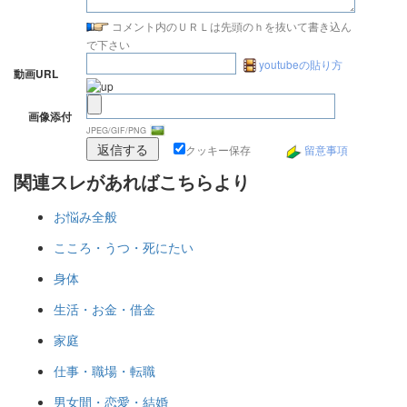
コメント内のＵＲＬは先頭のｈを抜いて書き込ん
で下さい
youtubeの貼り方
動画URL
画像添付
JPEG/GIF/PNG
クッキー保存
留意事項
関連スレがあればこちらより
お悩み全般
こころ・うつ・死にたい
身体
生活・お金・借金
家庭
仕事・職場・転職
男女間・恋愛・結婚