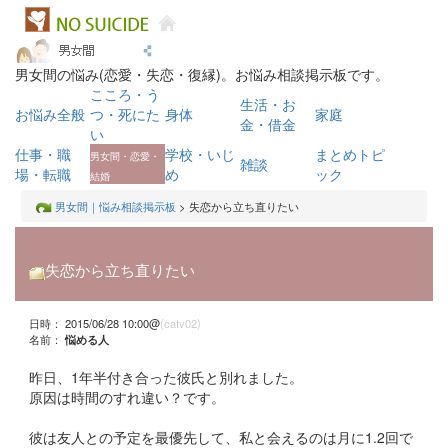
男女間の悩み(恋愛・失恋・復縁)。お悩み相談掲示板です。
こころ・う
生活・お
お悩み全般
つ・死にた
身体
家庭
金・借金
い
仕事・職
学校・いじ
まとめトピ
男女間・恋愛・
雑談
場・転職
め
ック
結婚
男女間｜悩み相談掲示板
> 失恋から立ち直りたい
失恋から立ち直りたい
日時： 2015/06/28 10:00@
(catv02)
名前：
悩める人
昨日、1年半付き合った彼氏と別れました。
原因は時間のすれ違い？です。
彼は友人との予定を最優先して、私と会えるのは月に1.2回で