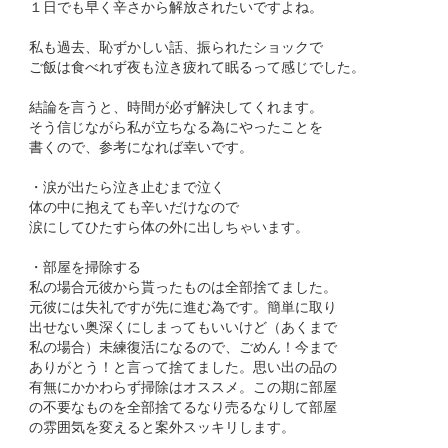
１日でも早く辛さから解放されたいですよね。
私も過去、恥ずかしい話、振られたショックで
ご飯は食べれず夜も泣き疲れて眠るって感じでした。
結論を言うと、時間が必ず解決してくれます。
そう信じながら私が立ちなる為にやったことを
書くので、参考になれば幸いです。
・涙が出たら泣き止むまで泣く
体の中に抱えても辛いだけなので
涙にしてひたすら体の外に出しちゃいます。
・部屋を掃除する
私の場合元彼から貰ったものは全部捨てました。
元彼には失礼ですが先に進む為です。簡単に取り
出せない奥深くにしまってもいいけど（あくまで
私の場合）未練復活になるので、ごめん！今まで
ありがとう！と言って捨てました。思い出の品の
有無にかかわらず掃除はオススメ。この期に部屋
の不要なものを全部捨てるなり売るなりして部屋
の雰囲気を変えると案外スッキリします。