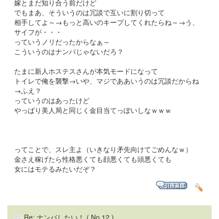
嫁とまだ知り合う前だけど
でもまあ、そういうのは冗談で互いに割り切って
相手してよ～→もっと高いのキープしてくれたらね～→う、
サイフが・・・
っていうノリだったからなぁ～
こういうのはナンパじゃないだろ？
たまに新人ホステスさんが本気モードになって
トイレで俺を襲撃→いや、マジでああいうのは冗談だからね
→ふえ？
っていうのはあったけど
やっぱり美人局と同じく金目当てっぽいしなｗｗｗ
ってことで、スレ主よ（いきなり矛先向けてごめんなｗ）
金さえ稼げたら性格悪くても顔悪くても頭悪くても
女にはモテるみたいだぞ？
Re: ナンパしたい！
( No.12 )