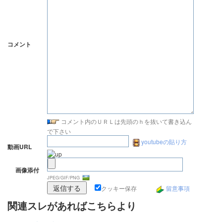
コメント
コメント内のＵＲＬは先頭のｈを抜いて書き込ん
で下さい
youtubeの貼り方
動画URL
画像添付
JPEG/GIF/PNG
クッキー保存
留意事項
関連スレがあればこちらより