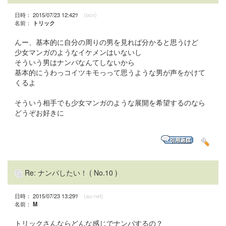
日時： 2015/07/23 12:42ﾂ
(ocn)
名前：
トリック
んー、基本的に自分の周りの男を見れば分かると思うけど
少女マンガのようなイケメンはいないし
そういう男はナンパなんてしないから
基本的にうわっコイツキモっって思うような男が声をかけて
くるよ
そういう相手でも少女マンガのような展開を希望するのなら
どうぞお好きに
Re: ナンパしたい！
( No.10 )
日時： 2015/07/23 13:29ﾂ
(au-net)
名前：
M
トリックさんならどんな感じでナンパするの？