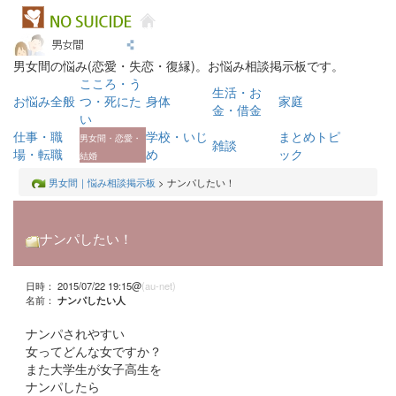
男女間の悩み(恋愛・失恋・復縁)。お悩み相談掲示板です。
こころ・う
生活・お
お悩み全般
つ・死にた
身体
家庭
金・借金
い
仕事・職
学校・いじ
まとめトピ
男女間・恋愛・
雑談
場・転職
め
ック
結婚
男女間｜悩み相談掲示板
> ナンパしたい！
ナンパしたい！
日時： 2015/07/22 19:15@
(au-net)
名前：
ナンパしたい人
ナンパされやすい
女ってどんな女ですか？
また大学生が女子高生を
ナンパしたら