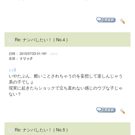
Re: ナンパしたい！
( No.4 )
日時： 2015/07/23 01:19ﾂ
(ocn)
名前：
トリック
>>3
いやたぶん、酷いことされちゃうのを妄想して楽しんじゃう
系の子でしょ
現実に起きたらショックで立ち直れない感じのウブな子じゃ
ない？
Re: ナンパしたい！
( No.5 )