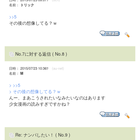
名前：
トリック
>>5
その後の想像してる？ｗ
No.7に対する返信
( No.8 )
日時： 2015/07/23 10:36ﾂ
(au-net)
名前：
M
>
>>5
> その後の想像してる？ｗ
んー、まあこうされたいなみたいなのはあります
少女漫画の読みすぎですかね？
Re: ナンパしたい！
( No.9 )