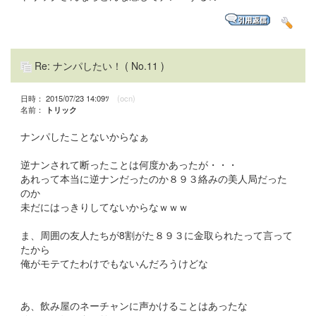
Re: ナンパしたい！
( No.11 )
日時： 2015/07/23 14:09ﾂ
(ocn)
名前：
トリック
ナンパしたことないからなぁ
逆ナンされて断ったことは何度かあったが・・・
あれって本当に逆ナンだったのか８９３絡みの美人局だった
のか
未だにはっきりしてないからなｗｗｗ
ま、周囲の友人たちが8割がた８９３に金取られたって言って
たから
俺がモテてたわけでもないんだろうけどな
あ、飲み屋のネーチャンに声かけることはあったな