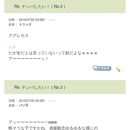
Re: ナンパしたい！
( No.2 )
日時： 2015/07/22 23:58ﾂ
(ocn)
名前：
トリック
ググレカス
>>1
だが女だとは言っていないって奴だよなｗｗｗｗ
アーーーーーーーッ！
Re: ナンパしたい！
( No.3 )
日時： 2015/07/23 00:25ﾂ
(ocn)
名前：
パソ子
アッーーーーーーー♂www
軽そうな子ですかね、貞操観念ゆるゆるな感じの