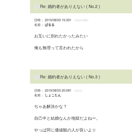
Re: 婚約者がありえない
( No.2 )
日時： 2015/08/03 15:33ﾂ
(spmode)
名前：
ぱるる
お互いに別れたかったみたい
俺も無理って言われたから
Re: 婚約者がありえない
( No.3 )
日時： 2015/08/03 20:09ﾂ
(ocn)
名前：
しょこたん
ぢゃあ解決かな？
自己中と結婚なんか地獄だよねー。
やっぱ同じ価値観の人が良いよ☆