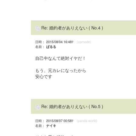
Re: 婚約者がありえない
( No.4 )
日時： 2015/08/04 16:48ﾂ
(spmode)
名前：
ぱるる
自己中なんて絶対イヤだ！
もう、元カレになったから
安心です
Re: 婚約者がありえない
( No.5 )
日時： 2015/08/07 00:58ﾂ
(panda-world)
名前：
ナイキ