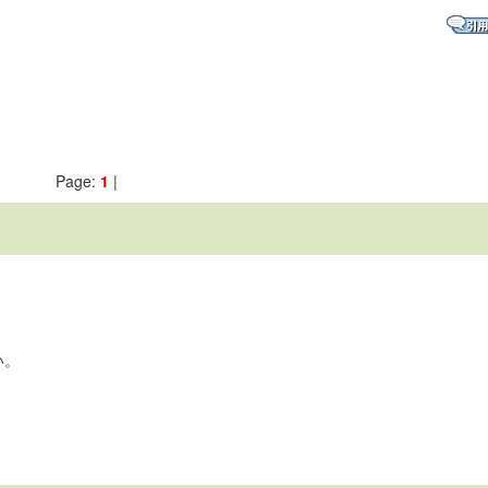
Page:
1
|
い。