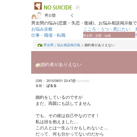
男女間の悩み(恋愛・失恋・復縁)。お悩み相談掲示板
お悩み全般
こころ・うつ・死にたい
仕事・職場・転職
男女間・恋愛・結婚
男女間｜悩み相談掲示板
> 婚約者がありえない
婚約者がありえない
日時： 2015/08/01 23:47@
(spmode)
名前：
ぱるる
婚約をしているのですが
まだ、両親にも話してません
でも、その彼は自己中なのです！
私は頭を抱えました…
この人とは一生ムリかもしれないと…
だって、何も分かってないのだから