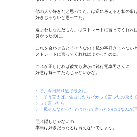
他の人が好きだと思ってた。は逆に考えると私の事
好きじゃないと思ってた。
遠まわしなんだもん。はストレートに言ってくれれ
良かったのに。
これを合わせると「そうなの！私の事好きじゃない
ストレートに言ってくれればよかったのに。」
これが正しければ彼女も密かに鈍行電車男さんに
好意は持ってたんじゃないかな。
> で、今日帰り道で彼女に
> 「そう言えば、告白したらバカって言ったの覚え
> って言ったら
> 「私そんなだった？バカって言ったのにはなんか
照れ隠しじゃないの。
本当は好きだったとは言えないでしょう。