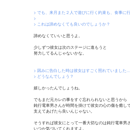
> でも、来月また２人で遊びに行く約束も、食事に
>
> これは諦めなくても良いのでしょうか？
諦めなくていいと思うよ。
少しずつ彼女は次のステージに進もうと
努力してるんじゃないかな。
> 因みに告白した時は彼女はすごく照れていました
> どうなんでしょう？
嬉しかったんでしょうね。
でもまだ元カレの事をすぐ忘れられないと思うから
鈍行電車男さんが時間を掛けて彼女の心の傷を癒し
支えてあげたら良いんじゃない。
そうすれば彼女にとって一番大切なのは鈍行電車男
いつか気づいてくれますよ。