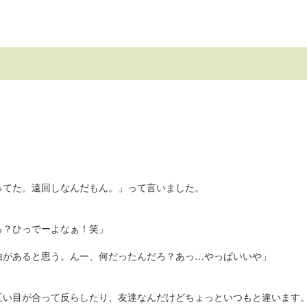
ってた。遠回しなんだもん。」って言いました。
る？ひっでーよなぁ！笑」
由があると思う。んー、何だったんだろ？あっ…やっぱいいや」
互い目が合って反らしたり、友達なんだけどちょっといつもと違います