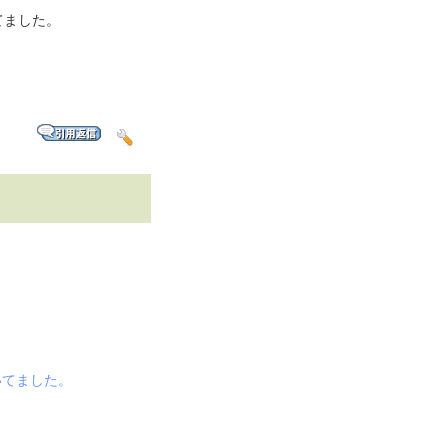
てました。
いてました。