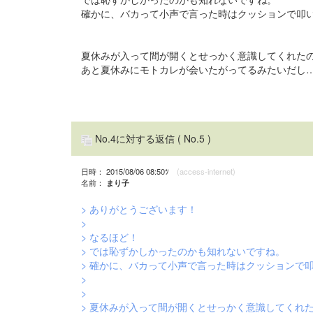
確かに、バカって小声で言った時はクッションで叩
夏休みが入って間が開くとせっかく意識してくれた
あと夏休みにモトカレが会いたがってるみたいだし…(
No.4に対する返信
( No.5 )
日時： 2015/08/06 08:50ﾂ
(access-internet)
名前：
まり子
> ありがとうございます！
>
> なるほど！
> では恥ずかしかったのかも知れないですね。
> 確かに、バカって小声で言った時はクッションで
>
>
> 夏休みが入って間が開くとせっかく意識してくれ