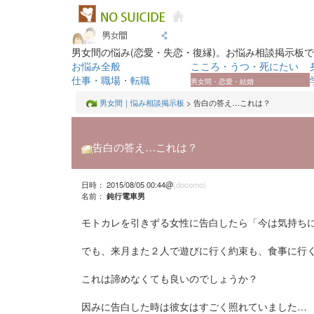
男女間の悩み(恋愛・失恋・復縁)。お悩み相談掲示板
お悩み全般
こころ・うつ・死にたい
仕事・職場・転職
男女間・恋愛・結婚
男女間｜悩み相談掲示板
> 告白の答え…これは？
告白の答え…これは？
日時： 2015/08/05 00:44@
(docomo)
名前：
鈍行電車男
モトカレを引きずる女性に告白したら「今は気持ち
でも、来月また２人で遊びに行く約束も、食事に行
これは諦めなくても良いのでしょうか？
因みに告白した時は彼女はすごく照れていました…