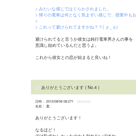
> みたいな感じではぐらかされました。
> 帰りの電車は何となく気まずい感じで、授業中も
>
> これって避けられてますかね？？( ｐ_ｑ)
避けられてると言うか彼女は鈍行電車男さんの事を
意識し始めているんだと思うよ。
これから彼女との恋が始まると良いね！
ありがとうございます
( No.4 )
日時： 2015/08/06 08:27ﾂ
(docomo)
名前：
主
ありがとうございます！
なるほど！
では恥ずかしかったのかも知れないですね。