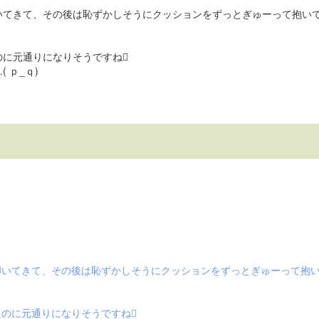
いてきて、その後は恥ずかしそうにクッションをずっとぎゅーって抱い
のに元通りになりそうですね
 ｐ_ｑ)
叩いてきて、その後は恥ずかしそうにクッションをずっとぎゅーって抱
たのに元通りになりそうですね