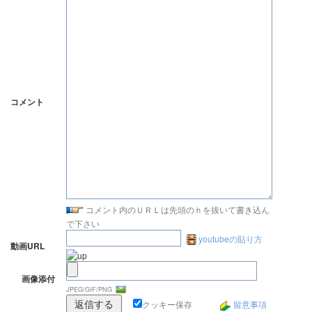
コメント
コメント内のＵＲＬは先頭のｈを抜いて書き込ん
で下さい
youtubeの貼り方
動画URL
画像添付
JPEG/GIF/PNG
クッキー保存
留意事項