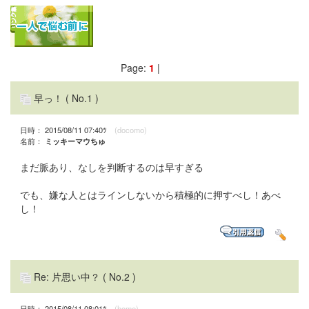
Page:
1
|
早っ！
( No.1 )
日時： 2015/08/11 07:40ﾂ
(docomo)
名前：
ミッキーマウちゅ
まだ脈あり、なしを判断するのは早すぎる
でも、嫌な人とはラインしないから積極的に押すべし！あべ
し！
Re: 片思い中？
( No.2 )
日時： 2015/08/11 08:01ﾂ
(home)