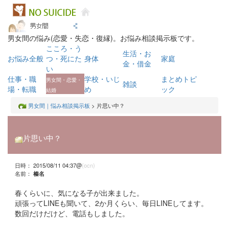
男女間の悩み(恋愛・失恋・復縁)。お悩み相談掲示板です。
こころ・う
生活・お
お悩み全般
つ・死にた
身体
家庭
金・借金
い
仕事・職
学校・いじ
まとめトピ
男女間・恋愛・
雑談
場・転職
め
ック
結婚
男女間｜悩み相談掲示板
> 片思い中？
片思い中？
日時： 2015/08/11 04:37@
(ocn)
名前：
榛名
春くらいに、気になる子が出来ました。
頑張ってLINEも聞いて、2か月くらい、毎日LINEしてます。
数回だけだけど、電話もしました。