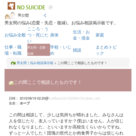
男女間の悩み(恋愛・失恋・復縁)。お悩み相談掲示板です。
こころ・う
生活・お
お悩み全般
つ・死にた
身体
家庭
金・借金
い
仕事・職
学校・いじ
まとめトピ
男女間・恋愛・
雑談
場・転職
め
ック
結婚
男女間｜悩み相談掲示板
> この間ここで相談したものです！
この間ここで相談したものです！
日時： 2015/08/19 02:20@
(softbank221032064152.bbtec.net)
名前：
ホープ
この間は相談して、少しは気持ちが晴れました。みなさんは
人を信じたり、友人っていますか？僕はいません。人が信じ
れなくなりました、といいますか高校生くらいからですね、
ずっと一人でした！団塊の世代とか肉食男子からは信じられ