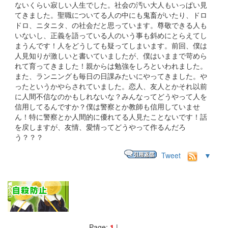
ないくらい寂しい人生でした。社会の汚い大人もいっぱい見
てきました。聖職についてる人の中にも鬼畜がいたり、ドロ
ドロ、ニタニタ、の社会だと思っています。尊敬できる人も
いないし、正義を語っている人のいう事も斜めにとらえてし
まうんです！人をどうしても疑ってしまいます。前回、僕は
人見知りが激しいと書いていましたが、僕はいままで苛めら
れて育ってきました！親からは勉強をしろといわれました。
また、ランニングも毎日の日課みたいにやってきました。や
ったというかやらされていました。恋人、友人とかそれ以前
に人間不信なのかもしれないな？みんなってどうやって人を
信用してるんですか？僕は警察とか教師も信用していませ
ん！特に警察とか人間的に優れてる人見たことないです！話
を戻しますが、友情、愛情ってどうやって作るんだろ
う？？？
Tweet
▼
Page:
1
|