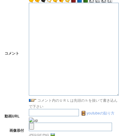
コメント
コメント内のＵＲＬは先頭のｈを抜いて書き込ん
で下さい
youtubeの貼り方
動画URL
画像添付
JPEG/GIF/PNG