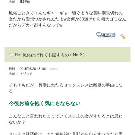
名前：
化け物
風俗ごときでそんなギャーギャー騒ぐような賞味期限切れの
女だから愛想つかされんだよw女何か30過ぎたら粗大ゴミなん
だからデカイ顔すんなってw
Re: 風俗はばれても隠すもの
( No.2 )
日時： 2015/08/20 18:16ﾂ
(ocn)
名前：
トリック
そもそもだが、長期にわたるセックスレスは離婚の事由にな
る
今後お前を抱く気にもならない
こんなこと言われたままでいてスレ主の女がすたるとは思わ
ないか？
スレ主は経済的に、また精神的に旦那から自立すべきだと思