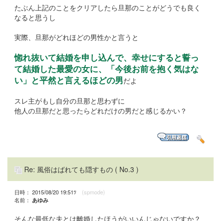
たぶん上記のことをクリアしたら旦那のことがどうでも良く
なると思うし
実際、旦那がどれほどの男性かと言うと
惚れ抜いて結婚を申し込んで、幸せにすると誓っ
て結婚した最愛の女に、「今後お前を抱く気はな
い」と平然と言えるほどの男
だよ
スレ主がもし自分の旦那と思わずに
他人の旦那だと思ったらどれだけの男だと感じるかい？
Re: 風俗はばれても隠すもの
( No.3 )
日時： 2015/08/20 19:51ﾂ
(spmode)
名前：
あゆみ
そんな最低な夫とは離婚したほうがいいんじゃないですか？