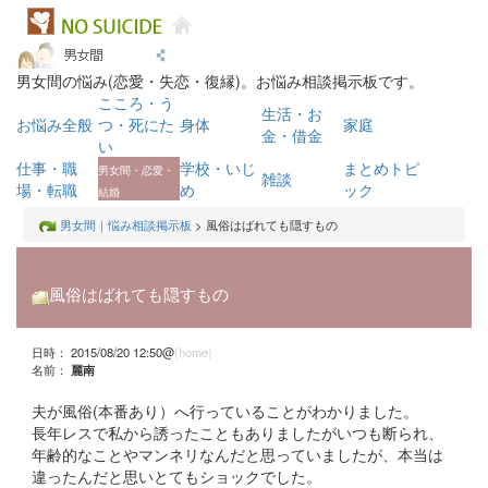
男女間の悩み(恋愛・失恋・復縁)。お悩み相談掲示板です。
こころ・う
生活・お
お悩み全般
つ・死にた
身体
家庭
金・借金
い
仕事・職
学校・いじ
まとめトピ
男女間・恋愛・
雑談
場・転職
め
ック
結婚
男女間｜悩み相談掲示板
> 風俗はばれても隠すもの
風俗はばれても隠すもの
日時： 2015/08/20 12:50@
(home)
名前：
麗南
夫が風俗(本番あり）へ行っていることがわかりました。
長年レスで私から誘ったこともありましたがいつも断られ、
年齢的なことやマンネリなんだと思っていましたが、本当は
違ったんだと思いとてもショックでした。