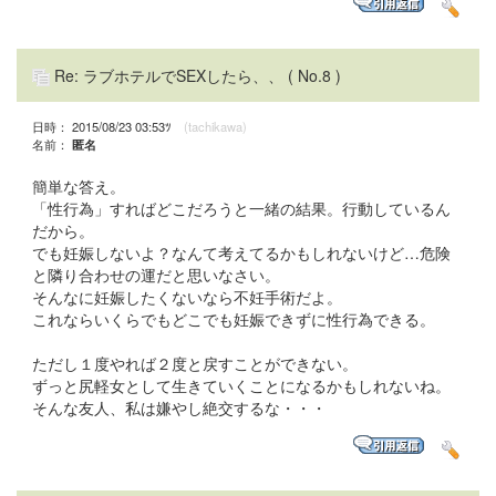
Re: ラブホテルでSEXしたら、、
( No.8 )
日時： 2015/08/23 03:53ﾂ
(tachikawa)
名前：
匿名
簡単な答え。
「性行為」すればどこだろうと一緒の結果。行動しているん
だから。
でも妊娠しないよ？なんて考えてるかもしれないけど…危険
と隣り合わせの運だと思いなさい。
そんなに妊娠したくないなら不妊手術だよ。
これならいくらでもどこでも妊娠できずに性行為できる。
ただし１度やれば２度と戻すことができない。
ずっと尻軽女として生きていくことになるかもしれないね。
そんな友人、私は嫌やし絶交するな・・・