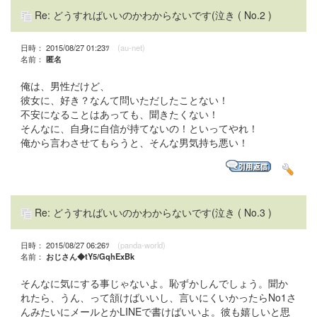
Re: どうすればいいのかわからないです(泣き
( No.2 )
日時： 2015/08/27 01:23ﾂ
(au-net)
名前：
匿名
俺は、男性だけど、
彼女に、好き？なんて問いただしたことない！
不安になることはあっても、聞きたくない！
そんなに、自身に自信が持てないの！といってやれ！
俺から言わさせてもらうと、そんな男気持ち悪い！
Re: どうすればいいのかわからないです(泣き
( No.3 )
日時： 2015/08/27 06:26ﾂ
(panda-world)
名前：
おじさん◆tY5/GqhExBk
そんなに気にする事じゃないよ。恥ずかしんでしょう。聞か
れたら、うん、って頷けばいいし、言いにくいかったらNo1さ
んみたいにメールとかLINEで書けばいいよ。彼も嬉しいと思