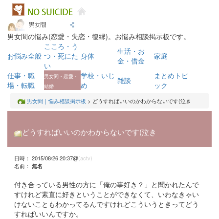
男女間の悩み(恋愛・失恋・復縁)。お悩み相談掲示板です。
こころ・う
生活・お
お悩み全般
つ・死にた
身体
家庭
金・借金
い
仕事・職
学校・いじ
まとめトピ
男女間・恋愛・
雑談
場・転職
め
ック
結婚
男女間｜悩み相談掲示板
> どうすればいいのかわからないです(泣き
どうすればいいのかわからないです(泣き
日時： 2015/08/26 20:37@
(actv)
名前：
無名
付き合っている男性の方に「俺の事好き？」と聞かれたんで
すけれど素直に好きということができなくて、いわなきゃい
けないこともわかってるんですけれどこういうときってどう
すればいいんですか。