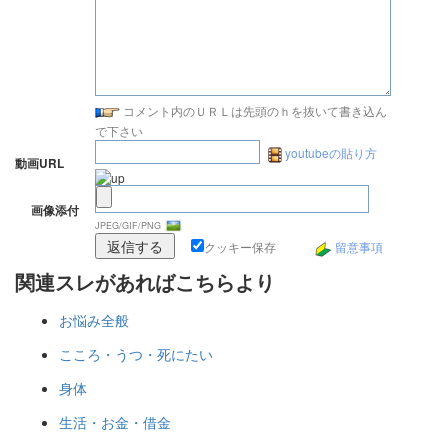
コメント内のＵＲＬは先頭のｈを抜いて書き込ん
で下さい
youtubeの貼り方
動画URL
画像添付
JPEG/GIF/PNG
クッキー保存
留意事項
関連スレがあればこちらより
お悩み全般
こころ・うつ・死にたい
身体
生活・お金・借金