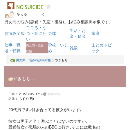
男女間の悩み(恋愛・失恋・復縁)。お悩み相談掲示板です。
こころ・う
生活・お
お悩み全般
つ・死にた
身体
家庭
金・借金
い
仕事・職
学校・いじ
まとめトピ
男女間・恋愛・
雑談
場・転職
め
ック
結婚
男女間｜悩み相談掲示板
> やきもち…
やきもち…
日時： 2015/08/27 17:52@
(spmode)
名前：
もずく(男)
20代男です｡付き合ってる彼女がいます｡
彼女は男子と全く遊ぶことはないのですが､
最近彼女が職場の人のBBQに行き､そこには数名の