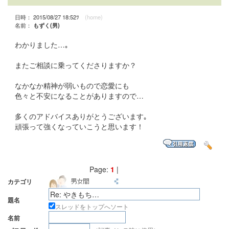
日時： 2015/08/27 18:52ﾂ
(home)
名前：
もずく(男)
わかりました…｡
またご相談に乗ってくださりますか？
なかなか精神が弱いもので恋愛にも
色々と不安になることがありますので…
多くのアドバイスありがとうございます｡
頑張って強くなっていこうと思います！
Page:
1
|
カテゴリ
題名
スレッドをトップへソート
名前