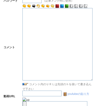
（記事メンテ時に使用）
パスワード
コメント
コメント内のＵＲＬは先頭のｈを抜いて書き込ん
で下さい
youtubeの貼り方
動画URL