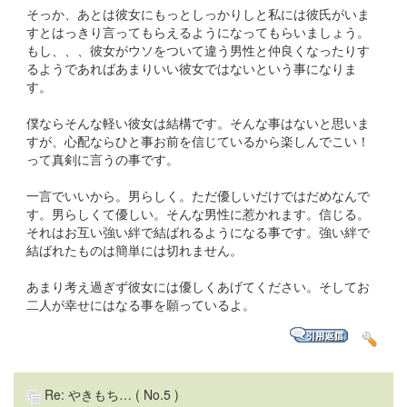
そっか、あとは彼女にもっとしっかりしと私には彼氏がいま
すとはっきり言ってもらえるようになってもらいましょう。
もし、、、彼女がウソをついて違う男性と仲良くなったりす
るようであればあまりいい彼女ではないという事になりま
す。
僕ならそんな軽い彼女は結構です。そんな事はないと思いま
すが、心配ならひと事お前を信じているから楽しんでこい！
って真剣に言うの事です。
一言でいいから。男らしく。ただ優しいだけではだめなんで
す。男らしくて優しい。そんな男性に惹かれます。信じる。
それはお互い強い絆で結ばれるようになる事です。強い絆で
結ばれたものは簡単には切れません。
あまり考え過ぎず彼女には優しくあげてください。そしてお
二人が幸せにはなる事を願っているよ。
Re: やきもち…
( No.5 )