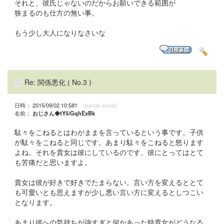
それと、彼氏じゃないのだからお願いできる範囲が
狭まるのも仕方の無い事。
もう少し大人になりなさいな
Re: 関係悪化
( No.3 )
日時： 2015/09/02 10:58ﾂ
(panda-world)
名前：
おじさん◆tY5/GqhExBk
駄々をこねるとはわがままを言っているという事です。子供
が駄々をこねると同じです。あまり駄々をこねると怒ります
よね。それを貴女は彼にしているのです。彼にとってはとて
も苦痛だと思いますよ。
貴女は彼が好きで好きでたまらない。言い方を変えるととて
も可愛いとも思えますが少し悪い言い方に変えるとしつこい
となります。
あまり彼への気持ちが強すぎと何かあった時貴女がどうなる