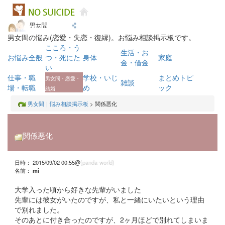
男女間の悩み(恋愛・失恋・復縁)。お悩み相談掲示板です。
こころ・う
生活・お
お悩み全般
つ・死にた
身体
家庭
金・借金
い
仕事・職
学校・いじ
まとめトピ
男女間・恋愛・
雑談
場・転職
め
ック
結婚
男女間｜悩み相談掲示板
> 関係悪化
関係悪化
日時： 2015/09/02 00:55@
(panda-world)
名前：
mi
大学入った頃から好きな先輩がいました
先輩には彼女がいたのですが、私と一緒にいたいという理由
で別れました。
そのあとに付き合ったのですが、2ヶ月ほどで別れてしまいま