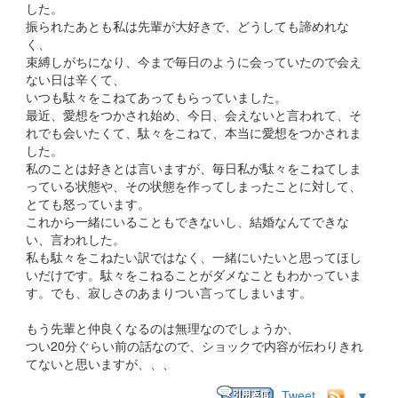
した。
振られたあとも私は先輩が大好きで、どうしても諦めれな
く、
束縛しがちになり、今まで毎日のように会っていたので会え
ない日は辛くて、
いつも駄々をこねてあってもらっていました。
最近、愛想をつかされ始め、今日、会えないと言われて、そ
れでも会いたくて、駄々をこねて、本当に愛想をつかされま
した。
私のことは好きとは言いますが、毎日私が駄々をこねてしま
っている状態や、その状態を作ってしまったことに対して、
とても怒っています。
これから一緒にいることもできないし、結婚なんてできな
い、言われした。
私も駄々をこねたい訳ではなく、一緒にいたいと思ってほし
いだけです。駄々をこねることがダメなこともわかっていま
す。でも、寂しさのあまりつい言ってしまいます。
もう先輩と仲良くなるのは無理なのでしょうか、
つい20分ぐらい前の話なので、ショックで内容が伝わりきれ
てないと思いますが、、、
Tweet
▼