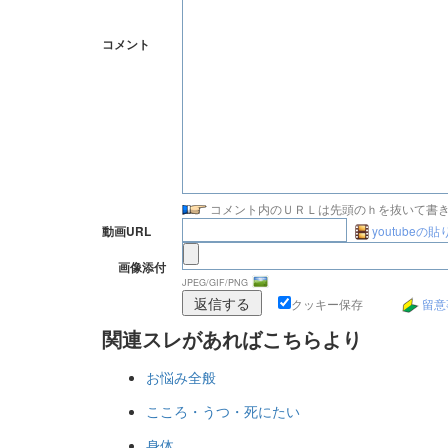
コメント
コメント内のＵＲＬは先頭のｈを抜いて書
youtubeの
動画URL
画像添付
JPEG/GIF/PNG
クッキー保存
留意
関連スレがあればこちらより
お悩み全般
こころ・うつ・死にたい
身体