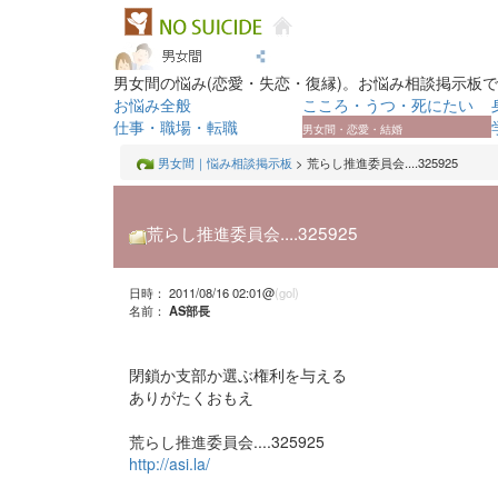
男女間の悩み(恋愛・失恋・復縁)。お悩み相談掲示板
お悩み全般
こころ・うつ・死にたい
仕事・職場・転職
男女間・恋愛・結婚
男女間｜悩み相談掲示板
> 荒らし推進委員会....325925
荒らし推進委員会....325925
日時： 2011/08/16 02:01@
(gol)
名前：
AS部長
閉鎖か支部か選ぶ権利を与える
ありがたくおもえ
荒らし推進委員会....325925
http://asi.la/