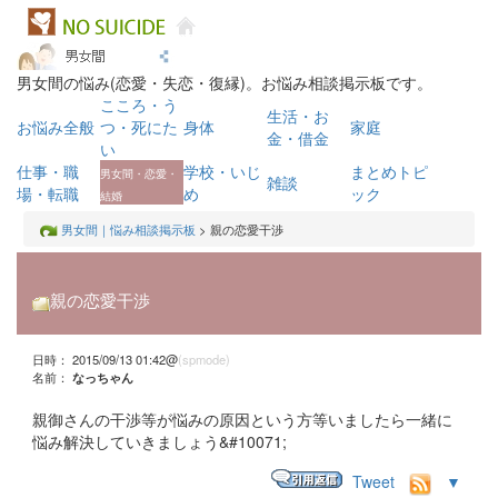
男女間の悩み(恋愛・失恋・復縁)。お悩み相談掲示板です。
こころ・う
生活・お
お悩み全般
つ・死にた
身体
家庭
金・借金
い
仕事・職
学校・いじ
まとめトピ
男女間・恋愛・
雑談
場・転職
め
ック
結婚
男女間｜悩み相談掲示板
> 親の恋愛干渉
親の恋愛干渉
日時： 2015/09/13 01:42@
(spmode)
名前：
なっちゃん
親御さんの干渉等が悩みの原因という方等いましたら一緒に
悩み解決していきましょう&#10071;
Tweet
▼