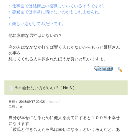
> 仕事面では結構上の役職についているそうですが、
> 恋愛面では非常に情けないのかもしれませんね。
>
> 楽しい恋がしてみたいです。
他に素敵な男性はいないの？
今の人はなかなか打てば響く人じゃないからもっと麺類さん
の事を
想ってくれる人を探されたほうが良いと思いますよ。
Re: 会わない方がいい？
( No.6 )
日時： 2015/09/17 22:02ﾂ
(au-net)
名前：
ｗ
自分が幸せになるために他人をあてにすると１００％不幸せ
になります。
「彼氏と付き合えたら私は幸せになる」という考えだと、あ