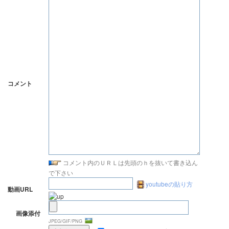
コメント
コメント内のＵＲＬは先頭のｈを抜いて書き込ん
で下さい
youtubeの貼り方
動画URL
画像添付
JPEG/GIF/PNG