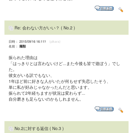
Re: 会わない方がいい？
( No.2 )
日時： 2015/09/16 16:11ﾂ
(pikara)
名前：
麺類
振られた理由は
「はっきりとは言わないけど...また今後も皆で遊ぼう」でし
た。
彼女がいる訳でもない、
1年ほど前に好きな人がいたが何もせず失恋したそう、
単に私が好みじゃなかったんだと思います。
振られて2年経ちますが状況は変わらず...
自分磨きも足らないのかもしれません。
No.2に対する返信
( No.3 )