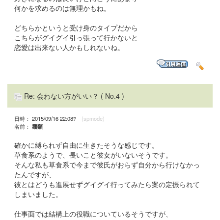
何かを求めるのは無理かもね。
どちらかというと受け身のタイプだから
こちらがグイグイ引っ張って行かないと
恋愛は出来ない人かもしれないね。
Re: 会わない方がいい？
( No.4 )
日時： 2015/09/16 22:08ﾂ
(spmode)
名前：
麺類
確かに縛られず自由に生きたそうな感じです。
草食系のようで、長いこと彼女がいないそうです。
そんな私も草食系で今まで彼氏がおらず自分から行けなかっ
たんですが、
彼とはどうも進展せずグイグイ行ってみたら案の定振られて
しまいました。
仕事面では結構上の役職についているそうですが、