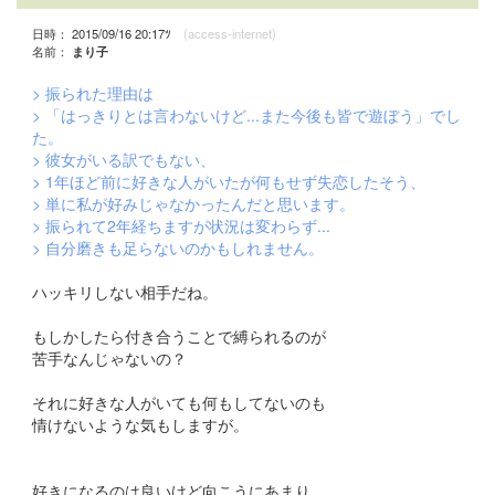
日時： 2015/09/16 20:17ﾂ
(access-internet)
名前：
まり子
> 振られた理由は
> 「はっきりとは言わないけど...また今後も皆で遊ぼう」でし
た。
> 彼女がいる訳でもない、
> 1年ほど前に好きな人がいたが何もせず失恋したそう、
> 単に私が好みじゃなかったんだと思います。
> 振られて2年経ちますが状況は変わらず...
> 自分磨きも足らないのかもしれません。
ハッキリしない相手だね。
もしかしたら付き合うことで縛られるのが
苦手なんじゃないの？
それに好きな人がいても何もしてないのも
情けないような気もしますが。
好きになるのは良いけど向こうにあまり