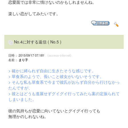
恋愛面では非常に情けないのかもしれませんね。
楽しい恋がしてみたいです。
No.4に対する返信
( No.5 )
日時： 2015/09/17 07:18ﾂ
(access-internet)
名前：
まり子
> 確かに縛られず自由に生きたそうな感じです。
> 草食系のようで、長いこと彼女がいないそうです。
> そんな私も草食系で今まで彼氏がおらず自分から行けなかっ
たんですが、
> 彼とはどうも進展せずグイグイ行ってみたら案の定振られて
しまいました。
彼の気持ちが恋愛に向いてないとグイグイ行っても
無理かのしれないね。