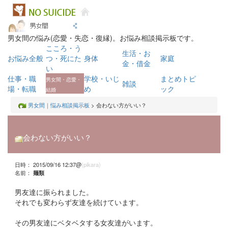
男女間の悩み(恋愛・失恋・復縁)。お悩み相談掲示板です。
こころ・う
生活・お
お悩み全般
つ・死にた
身体
家庭
金・借金
い
仕事・職
学校・いじ
まとめトピ
男女間・恋愛・
雑談
場・転職
め
ック
結婚
男女間｜悩み相談掲示板
> 会わない方がいい？
会わない方がいい？
日時： 2015/09/16 12:37@
(pikara)
名前：
麺類
男友達に振られました。
それでも変わらず友達を続けています。
その男友達にベタベタする女友達がいます。