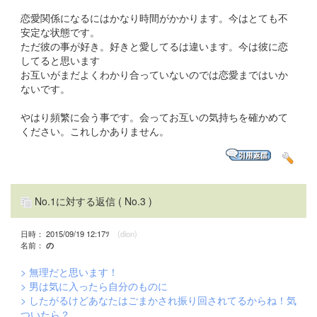
恋愛関係になるにはかなり時間がかかります。今はとても不
安定な状態です。
ただ彼の事が好き。好きと愛してるは違います。今は彼に恋
してると思います
お互いがまだよくわかり合っていないのでは恋愛まではいか
ないです。
やはり頻繁に会う事です。会ってお互いの気持ちを確かめて
ください。これしかありません。
No.1に対する返信
( No.3 )
日時： 2015/09/19 12:17ﾂ
(dion)
名前：
の
> 無理だと思います！
> 男は気に入ったら自分のものに
> したがるけどあなたはごまかされ振り回されてるからね！気
ついたら？