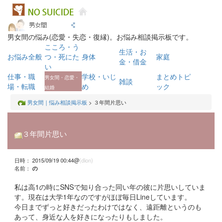
男女間の悩み(恋愛・失恋・復縁)。お悩み相談掲示板です。
こころ・う
生活・お
お悩み全般
つ・死にた
身体
家庭
金・借金
い
仕事・職
学校・いじ
まとめトピ
男女間・恋愛・
雑談
場・転職
め
ック
結婚
男女間｜悩み相談掲示板
> ３年間片思い
３年間片思い
日時： 2015/09/19 00:44@
(dion)
名前：
の
私は高1の時にSNSで知り合った同い年の彼に片思いしていま
す。現在は大学1年なのですがほぼ毎日Lineしています。
今日までずっと好きだったわけではなく、遠距離というのも
あって、身近な人を好きになったりもしました。