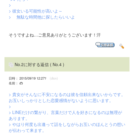
>
> 彼女いる可能性が高いよ～
> 無駄な時間他に探したらいいよ
そうですよね…ご意見ありがとうございます！汗
No.2に対する返信
( No.4 )
日時： 2015/09/19 12:27ﾂ
(dion)
名前：
の
> 貴女がそんなに不安になるのは彼を信頼出来ないからです。
お互いしっかりとした恋愛感情がないように思います。
>
> LINEだけの繋がり、言葉だけで人を好きになるのは無理が
あります。
> やはり何度も出逢って話をしながらお互いのほんとうの想い
が伝わって来ます。