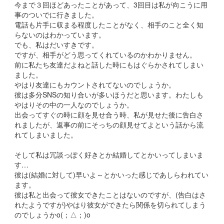
今まで３回ほどあったことがあって、3回目は私が向こうに用
事のついでに行きました。
電話も片手に収まる程度したことがなく、相手のこと全く知
らないのはわかっています。
でも、私はだいすきです。
ですが、相手がどう思ってくれているのかわかりません。
前に私たち友達だよねと話した時にもはぐらかされてしまい
ました。
やはり友達にもカウントされてないのでしょうか。
彼は多分SNSの知り合いが多いほうだと思います。わたしも
やはりその中の一人なのでしょうか。
出会ってすぐの時に顔を見せ合う時、私が見せた後に告白さ
れましたが、返事の前にそっちの顔見せてよという話から流
れてしまいました。
そして私は冗談っぽく好きとか結婚してとかいってしまいま
す…
彼は(結婚に対して)早いよ～とかいった感じであしらわれてい
ます。
彼は私と出会って彼女できたことはないのですが、(告白はさ
れたようですが)やはり彼女ができたら関係を切られてしまう
のでしょうかo(；△；)o