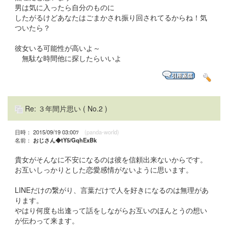
男は気に入ったら自分のものに
したがるけどあなたはごまかされ振り回されてるからね！気
ついたら？
彼女いる可能性が高いよ～
無駄な時間他に探したらいいよ
Re: ３年間片思い
( No.2 )
日時： 2015/09/19 03:00ﾂ
(panda-world)
名前：
おじさん◆tY5/GqhExBk
貴女がそんなに不安になるのは彼を信頼出来ないからです。
お互いしっかりとした恋愛感情がないように思います。
LINEだけの繋がり、言葉だけで人を好きになるのは無理があ
ります。
やはり何度も出逢って話をしながらお互いのほんとうの想い
が伝わって来ます。