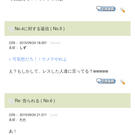
No.4に対する返信
( No.5 )
日時： 2015/09/24 18:30ﾂ
(home)
名前：
しず
> 可哀想だろ！！ヤメテやれよ
え？もしかして、レスした人達に言ってる？wwwww
Re: 告られる
( No.6 )
日時： 2015/09/24 21:31ﾂ
(zaq)
名前：
たた
あ！