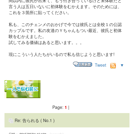
間以内に彼氏が出来て、もう付き合っているけど未体験だと
言う人は五日いないに初体験をむかえます。そのためには、
これを３箇所に貼ってください。
私も、このチェンメのおかげで今では彼氏とは全校１の公認
カップルです。私の友達のＹちゃんもつい最近、彼氏と初体
験をむかえました。
試してみる価値はあると思います。。。
現にこういう人たちがいるので私も信じようと思います!
Tweet
▼
Page:
1
|
Re: 告られる
( No.1 )
日時： 2015/09/24 16:10ﾂ
(spmode)