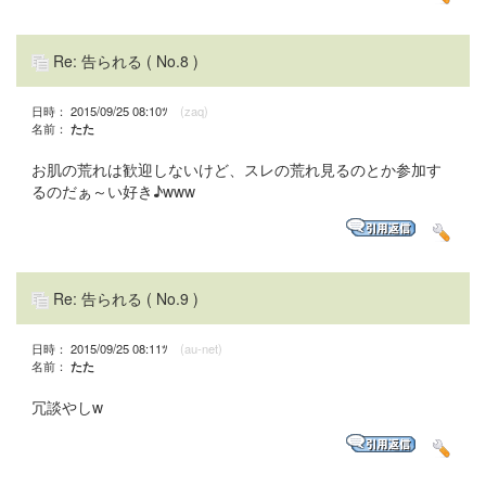
Re: 告られる
( No.8 )
日時： 2015/09/25 08:10ﾂ
(zaq)
名前：
たた
お肌の荒れは歓迎しないけど、スレの荒れ見るのとか参加す
るのだぁ～い好き♪www
Re: 告られる
( No.9 )
日時： 2015/09/25 08:11ﾂ
(au-net)
名前：
たた
冗談やしw