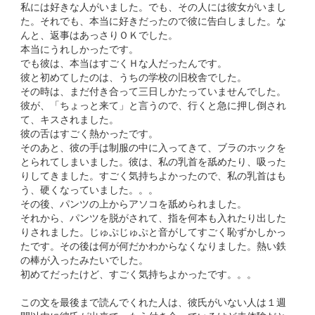
私には好きな人がいました。でも、その人には彼女がいまし
た。それでも、本当に好きだったので彼に告白しました。な
んと、返事はあっさりＯＫでした。
本当にうれしかったです。
でも彼は、本当はすごくＨな人だったんです。
彼と初めてしたのは、うちの学校の旧校舎でした。
その時は、まだ付き合って三日しかたっていませんでした。
彼が、「ちょっと来て」と言うので、行くと急に押し倒され
て、キスされました。
彼の舌はすごく熱かったです。
そのあと、彼の手は制服の中に入ってきて、ブラのホックを
とられてしまいました。彼は、私の乳首を舐めたり、吸った
りしてきました。すごく気持ちよかったので、私の乳首はも
う、硬くなっていました。。。
その後、パンツの上からアソコを舐められました。
それから、パンツを脱がされて、指を何本も入れたり出した
りされました。じゅぷじゅぷと音がしてすごく恥ずかしかっ
たです。その後は何が何だかわからなくなりました。熱い鉄
の棒が入ったみたいでした。
初めてだったけど、すごく気持ちよかったです。。。
この文を最後まで読んでくれた人は、彼氏がいない人は１週