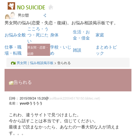
男女間の悩み(恋愛・失恋・復縁)。お悩み相談掲示板です。
こころ・う
生活・お
お悩み全般
つ・死にた
身体
家庭
金・借金
い
仕事・職
学校・いじ
まとめトピ
男女間・恋愛・
雑談
場・転職
め
ック
結婚
男女間｜悩み相談掲示板
> 告られる
告られる
日時： 2015/09/24 15:20@
(softbank220045176150.bbtec.net)
名前：
yuuゆうううう
これわ、違うサイトで見つけました。
今から話すことは本当です。信じてください。
最後まで読まなかったら、あなたの一番大切な人が消えま
す。。。