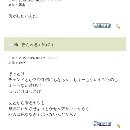
名前：
匿名
何がしたいんだ。
Re: 告られる
( No.2 )
日時： 2015/09/24 16:38ﾂ
(au-net)
名前：
たた
ほっとけ
チェンメとかマジ迷信にもならん、しょーもないヤツらのし
ょーもない遊びだ
ほっとけほっとけ
あとから来るヤツも！
無理に止めさせようとかせん方がいいからな
バカは死ななきゃ治らないんだから♪