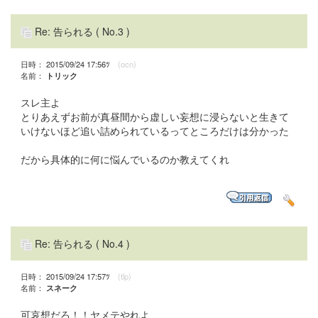
Re: 告られる
( No.3 )
日時： 2015/09/24 17:56ﾂ
(ocn)
名前：
トリック
スレ主よ
とりあえずお前が真昼間から虚しい妄想に浸らないと生きて
いけないほど追い詰められているってところだけは分かった
だから具体的に何に悩んでいるのか教えてくれ
Re: 告られる
( No.4 )
日時： 2015/09/24 17:57ﾂ
(tlp)
名前：
スネーク
可哀想だろ！！ヤメテやれよ