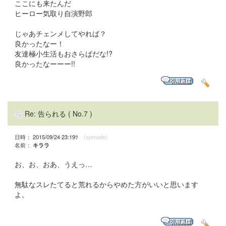
ここにも来たんだ
ヒーロー気取り自演野郎
じゃあチェンメしてやれば？
良かったなー！
友達極小生活もおさらばだな!?
良かったなーーー!!
Re: 告られる
( No.7 )
日時： 2015/09/24 23:19ﾂ
(spmode)
名前：
キララ
お、お、おあ、うえっ…
無駄なスレたてると荒れるからやめた方がいいと思います
よ。