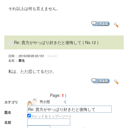
それ以上は何も言えません。
Re: 貴方がやっぱり好きだと後悔して
( No.12 )
日時： 2015/09/28 00:15ﾂ
(home)
名前：
匿名
私は、ただ恋してるだけ。
Page:
1
|
カテゴリ
題名
スレッドをトップへソート
名前