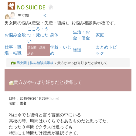
男女間の悩み(恋愛・失恋・復縁)。お悩み相談掲示板です。
こころ・う
生活・お
お悩み全般
つ・死にた
身体
家庭
金・借金
い
仕事・職
学校・いじ
まとめトピ
男女間・恋愛・
雑談
場・転職
め
ック
結婚
男女間｜悩み相談掲示板
> 貴方がやっぱり好きだと後悔して
貴方がやっぱり好きだと後悔して
日時： 2015/09/26 18:33@
(home)
名前：
匿名
私は今でも後悔と言う言葉の中にいる
高校の時、時間はいくらでもあるものだと思ってた。
たった３年間でクラスは違っても
特別に１時間だけ授業が選択できて、