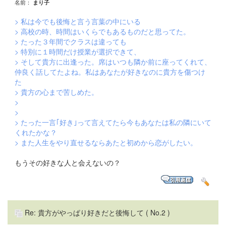
名前：
まり子
> 私は今でも後悔と言う言葉の中にいる
> 高校の時、時間はいくらでもあるものだと思ってた。
> たった３年間でクラスは違っても
> 特別に１時間だけ授業が選択できて、
> そして貴方に出逢った。席はいつも隣か前に座ってくれて、
仲良く話してたよね。私はあなたが好きなのに貴方を傷つけ
た
> 貴方の心まで苦しめた。
>
>
> たった一言｢好き｣って言えてたら今もあなたは私の隣にいて
くれたかな？
> また人生をやり直せるならあたと初めから恋がしたい。
もうその好きな人と会えないの？
Re: 貴方がやっぱり好きだと後悔して
( No.2 )