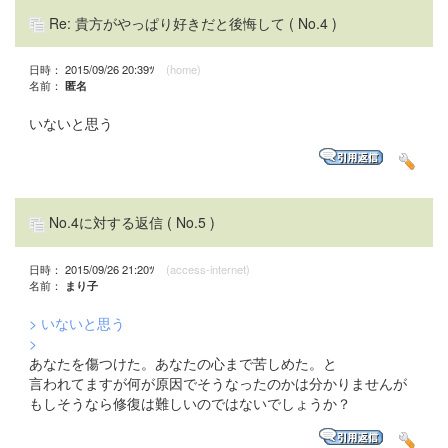
Re: 貴方がやっぱり好きだと後悔して
( No.4 )
日時： 2015/09/26 20:39ﾂ
(home)
名前：
匿名
いないと思う
No.4に対する返信
( No.5 )
日時： 2015/09/26 21:20ﾂ
(access-internet)
名前：
まり子
> いないと思う
>
あなたを傷つけた。あなたの心まで苦しめた。と
言われてますが何が原因でそうなったのかは分かりませんが
もしそうなら修復は難しいのではないでしょうか？