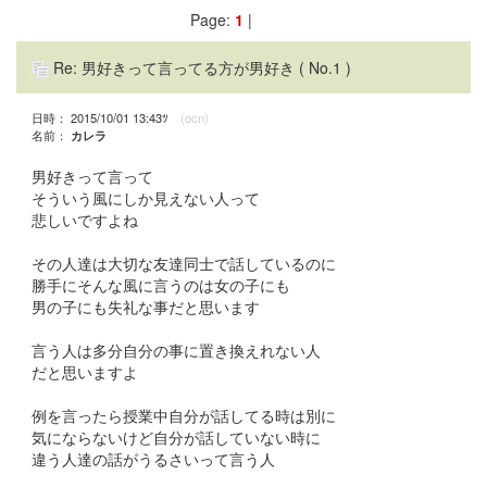
Page:
1
|
Re: 男好きって言ってる方が男好き
( No.1 )
日時： 2015/10/01 13:43ﾂ
(ocn)
名前：
カレラ
男好きって言って
そういう風にしか見えない人って
悲しいですよね
その人達は大切な友達同士で話しているのに
勝手にそんな風に言うのは女の子にも
男の子にも失礼な事だと思います
言う人は多分自分の事に置き換えれない人
だと思いますよ
例を言ったら授業中自分が話してる時は別に
気にならないけど自分が話していない時に
違う人達の話がうるさいって言う人