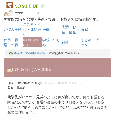
男女間の悩み(恋愛・失恋・復縁)。お悩み相談掲示板です。
こころ・う
生活・お
お悩み全般
つ・死にた
身体
家庭
金・借金
い
仕事・職
学校・いじ
まとめトピ
男女間・恋愛・
雑談
場・転職
め
ック
結婚
男女間｜悩み相談掲示板
> 幼馴染(男性)の言葉遣い
幼馴染(男性)の言葉遣い
日時： 2015/10/01 20:03@
(softbank219169068028.bbtec.net)
名前：
亜里沙
幼馴染がいます。兄弟のように仲が良いです。何でも話せる
関係なんですが、普通の会話の中で３日会えなかったけど寂
しかった?抱きしめてほしかった?など、はあ???と思う言葉を
頻繁に使います。