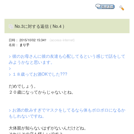
No.3に対する返信
( No.4 )
日時： 2015/10/02 15:34ﾂ
(access-internet)
名前：
まり子
> 彼のお母さんに彼の友達も心配してるという感じで話をして
みようかなと思います。
>
> １８歳ってお酒OKでした???
だめでしょう。
２０歳になってからじゃないとね。
> お酒の飲みすぎでマスクをしてるなら体もボロボロになるか
もしれないですね。
大体親が知らないはずがないんだけどね。
それにその店も怪しいですよ。