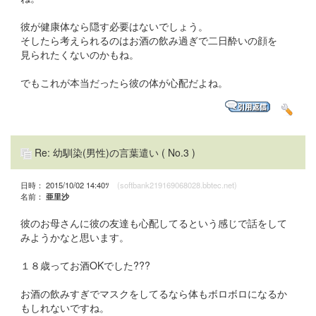
彼が健康体なら隠す必要はないでしょう。
そしたら考えられるのはお酒の飲み過ぎで二日酔いの顔を
見られたくないのかもね。
でもこれが本当だったら彼の体が心配だよね。
Re: 幼馴染(男性)の言葉遣い
( No.3 )
日時： 2015/10/02 14:40ﾂ
(softbank219169068028.bbtec.net)
名前：
亜里沙
彼のお母さんに彼の友達も心配してるという感じで話をして
みようかなと思います。
１８歳ってお酒OKでした???
お酒の飲みすぎでマスクをしてるなら体もボロボロになるか
もしれないですね。