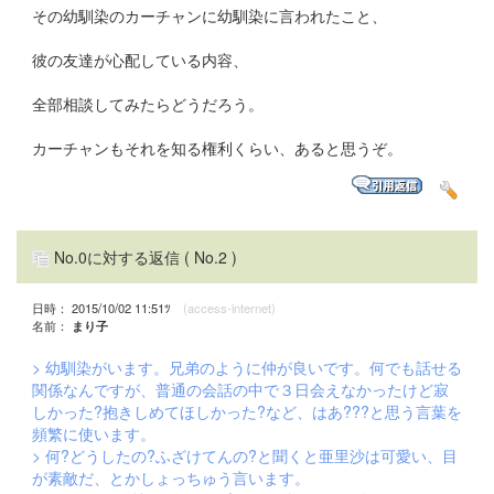
その幼馴染のカーチャンに幼馴染に言われたこと、
彼の友達が心配している内容、
全部相談してみたらどうだろう。
カーチャンもそれを知る権利くらい、あると思うぞ。
No.0に対する返信
( No.2 )
日時： 2015/10/02 11:51ﾂ
(access-internet)
名前：
まり子
> 幼馴染がいます。兄弟のように仲が良いです。何でも話せる
関係なんですが、普通の会話の中で３日会えなかったけど寂
しかった?抱きしめてほしかった?など、はあ???と思う言葉を
頻繁に使います。
> 何?どうしたの?ふざけてんの?と聞くと亜里沙は可愛い、目
が素敵だ、とかしょっちゅう言います。