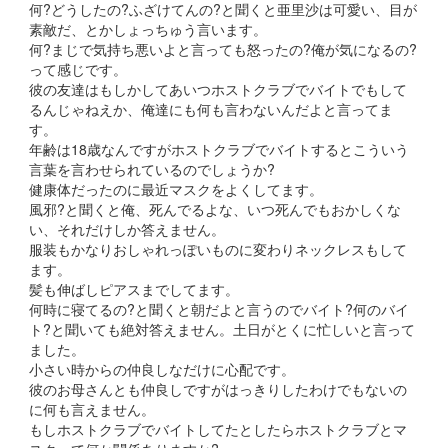
何?どうしたの?ふざけてんの?と聞くと亜里沙は可愛い、目が
素敵だ、とかしょっちゅう言います。
何?まじで気持ち悪いよと言っても怒ったの?俺が気になるの?
って感じです。
彼の友達はもしかしてあいつホストクラブでバイトでもして
るんじゃねえか、俺達にも何も言わないんだよと言ってま
す。
年齢は18歳なんですがホストクラブでバイトするとこういう
言葉を言わせられているのでしょうか?
健康体だったのに最近マスクをよくしてます。
風邪?と聞くと俺、死んでるよな、いつ死んでもおかしくな
い、それだけしか答えません。
服装もかなりおしゃれっぽいものに変わりネックレスもして
ます。
髪も伸ばしピアスまでしてます。
何時に寝てるの?と聞くと朝だよと言うのでバイト?何のバイ
ト?と聞いても絶対答えません。土日がとくに忙しいと言って
ました。
小さい時からの仲良しなだけに心配です。
彼のお母さんとも仲良しですがはっきりしたわけでもないの
に何も言えません。
もしホストクラブでバイトしてたとしたらホストクラブとマ