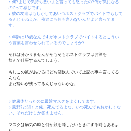
> 何?まじで気持ち悪いよと言っても怒ったの?俺が気になる
の?って感じです。
> 彼の友達はもしかしてあいつホストクラブでバイトでもして
るんじゃねえか、俺達にも何も言わないんだよと言ってま
す。
> 年齢は18歳なんですがホストクラブでバイトするとこうい
う言葉を言わせられているのでしょうか?
それは分かりませんがそもそもホストクラブはお酒を
飲んで仕事するんでしょう。
もしこの彼があびるほどお酒飲んでいて上記の事を言ってる
んなら
まだ酔いが残ってるんじゃないかな。
> 健康体だったのに最近マスクをよくしてます。
> 風邪?と聞くと俺、死んでるよな、いつ死んでもおかしくな
い、それだけしか答えません。
マスクは病気の時と何か顔を隠したいときにする時もあるよ
ね。