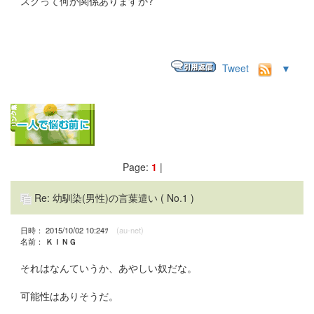
スクって何か関係ありますか?
Tweet
▼
Page:
1
|
Re: 幼馴染(男性)の言葉遣い
( No.1 )
日時： 2015/10/02 10:24ﾂ
(au-net)
名前：
ＫＩＮＧ
それはなんていうか、あやしい奴だな。
可能性はありそうだ。