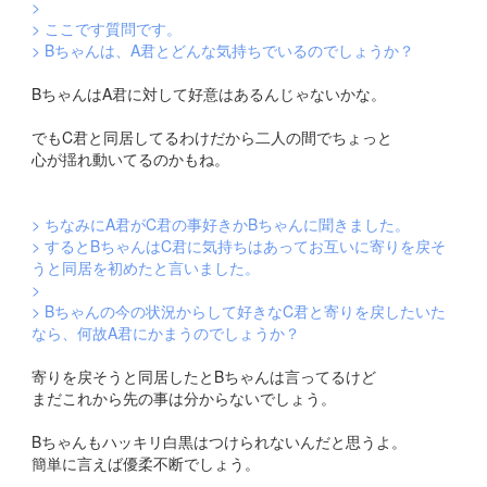
>
> ここです質問です。
> Bちゃんは、A君とどんな気持ちでいるのでしょうか？
BちゃんはA君に対して好意はあるんじゃないかな。
でもC君と同居してるわけだから二人の間でちょっと
心が揺れ動いてるのかもね。
> ちなみにA君がC君の事好きかBちゃんに聞きました。
> するとBちゃんはC君に気持ちはあってお互いに寄りを戻そ
うと同居を初めたと言いました。
>
> Bちゃんの今の状況からして好きなC君と寄りを戻したいた
なら、何故A君にかまうのでしょうか？
寄りを戻そうと同居したとBちゃんは言ってるけど
まだこれから先の事は分からないでしょう。
Bちゃんもハッキリ白黒はつけられないんだと思うよ。
簡単に言えば優柔不断でしょう。