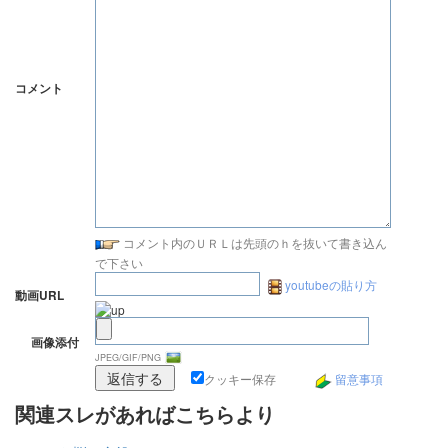
コメント
コメント内のＵＲＬは先頭のｈを抜いて書き込ん
で下さい
youtubeの貼り方
動画URL
画像添付
JPEG/GIF/PNG
クッキー保存
留意事項
関連スレがあればこちらより