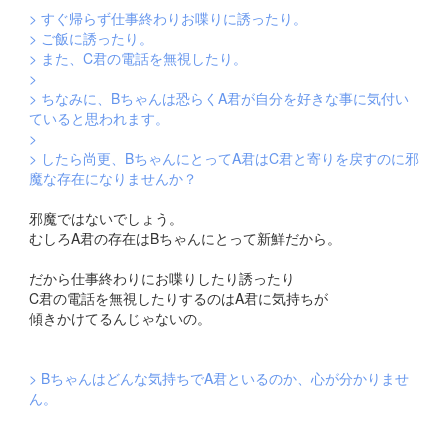
> すぐ帰らず仕事終わりお喋りに誘ったり。
> ご飯に誘ったり。
> また、C君の電話を無視したり。
>
> ちなみに、Bちゃんは恐らくA君が自分を好きな事に気付い
ていると思われます。
>
> したら尚更、BちゃんにとってA君はC君と寄りを戻すのに邪
魔な存在になりませんか？
邪魔ではないでしょう。
むしろA君の存在はBちゃんにとって新鮮だから。
だから仕事終わりにお喋りしたり誘ったり
C君の電話を無視したりするのはA君に気持ちが
傾きかけてるんじゃないの。
> Bちゃんはどんな気持ちでA君といるのか、心が分かりませ
ん。