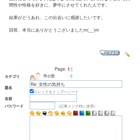
間性や性格を好きに、夢中にさせてくれた人です。
結果がどうあれ、この出会いに感謝したいです。
回答、本当にありがとうございましたm(__)m
Page:
1
|
カテゴリ
題名
スレッドをトップへソート
名前
（記事メンテ時に使用）
パスワード