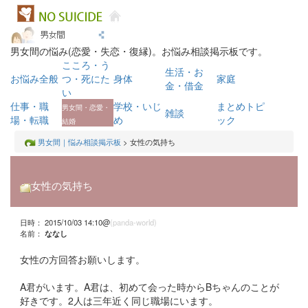
男女間の悩み(恋愛・失恋・復縁)。お悩み相談掲示板です。
こころ・う
生活・お
お悩み全般
つ・死にた
身体
家庭
金・借金
い
仕事・職
学校・いじ
まとめトピ
男女間・恋愛・
雑談
場・転職
め
ック
結婚
男女間｜悩み相談掲示板
> 女性の気持ち
女性の気持ち
日時： 2015/10/03 14:10@
(panda-world)
名前：
ななし
女性の方回答お願いします。
A君がいます。A君は、初めて会った時からBちゃんのことが
好きです。2人は三年近く同じ職場にいます。