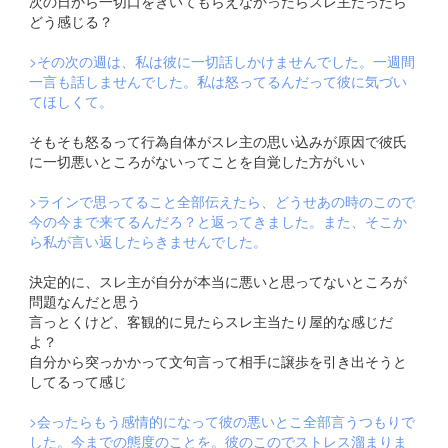
次の日から一切口をきいてもらえなかったらスレ主だったら
どう感じる？
>その次の週は、私は彼に一切話しかけませんでした。一週間
一言も話しませんでした。私は怒ってるんだって彼に気づい
てほしくて。
そもそも怒るって行為自体がスレ主の思い込みが原因で彼氏
に一切悪いところがないってことを自覚した方がいい
>ラインで思ってること全部伝えたら、どうせあの時のこので
今の今まで来てるんだろ？と返ってきました。また、そこか
ら私が言い返したらきませんでした。
決定的に、スレ主が自分が本当に悪いと思ってないところが
問題なんだと思う
言っとくけど、客観的に見たらスレ主当たり屋的な感じだ
よ？
自分から突っかかって文句言って相手に譲歩を引き出そうと
してるって感じ
>会ったらもう感情的になって彼の悪いとこ全部言うつもりで
した。今までの態度のことを。彼のこのでストレス溜まりま