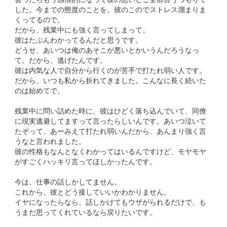
した。今までの態度のことを。彼のこのでストレス溜まりま
くってるので。
だから、残業中にも強く言ってしまって。
彼はたぶんわかってるんだと思うです。
どうせ、あいつは俺のあそこが悪いとかいうんだろうなっ
て。だから、逃げたんです。
彼は内気な人で自分から行くのが苦手で打たれ弱い人です。
だから、いつも私から折れてきました。こんなに長く続いた
のは始めてで。
残業中に問い詰めた時に、彼はひどく落ち込んでいて、同僚
に現実逃避してますって言ったらしいんです。あいつ泣いて
たぞって、あーみえて打たれ弱いんだから、あんまり強く言
うなと言われました。
彼の性格もなんとなくわかってはいるんですけど、モヤモヤ
がすごくハッキリ言ってほしかったんです。
今は、仕事の話しかしてません。
これから、彼とどう接していいかわかりません。
イヤになったらなら、話しかけてもウザがられるだけで、も
うまだ思ってくれているなら戻りたいです。