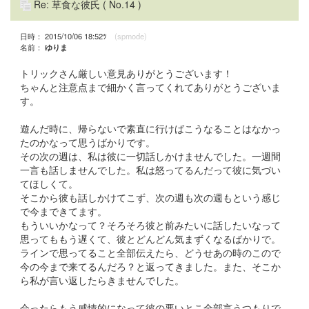
Re: 草食な彼氏
( No.14 )
日時： 2015/10/06 18:52ﾂ
(spmode)
名前：
ゆりま
トリックさん厳しい意見ありがとうございます！
ちゃんと注意点まで細かく言ってくれてありがとうございま
す。
遊んだ時に、帰らないで素直に行けばこうなることはなかっ
たのかなって思うばかりです。
その次の週は、私は彼に一切話しかけませんでした。一週間
一言も話しませんでした。私は怒ってるんだって彼に気づい
てほしくて。
そこから彼も話しかけてこず、次の週も次の週もという感じ
で今まできてます。
もういいかなって？そろそろ彼と前みたいに話したいなって
思ってももう遅くて、彼とどんどん気まずくなるばかりで。
ラインで思ってること全部伝えたら、どうせあの時のこので
今の今まで来てるんだろ？と返ってきました。また、そこか
ら私が言い返したらきませんでした。
会ったらもう感情的になって彼の悪いとこ全部言うつもりで