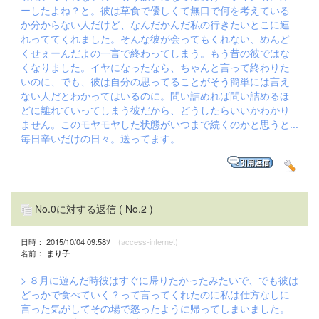
ーしたよね？と。彼は草食で優しくて無口で何を考えている
か分からない人だけど、なんだかんだ私の行きたいとこに連
れっててくれました。そんな彼が会ってもくれない、めんど
くせぇーんだよの一言で終わってしまう。もう昔の彼ではな
くなりました。イヤになったなら、ちゃんと言って終わりた
いのに、でも、彼は自分の思ってることがそう簡単には言え
ない人だとわかってはいるのに。問い詰めれば問い詰めるほ
どに離れていってしまう彼だから、どうしたらいいかわかり
ません。このモヤモヤした状態がいつまで続くのかと思うと...
毎日辛いだけの日々。送ってます。
No.0に対する返信
( No.2 )
日時： 2015/10/04 09:58ﾂ
(access-internet)
名前：
まり子
> ８月に遊んだ時彼はすぐに帰りたかったみたいで、でも彼は
どっかで食べていく？って言ってくれたのに私は仕方なしに
言った気がしてその場で怒ったように帰ってしまいました。