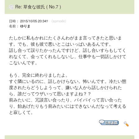
Re: 草食な彼氏
( No.7 )
日時： 2015/10/05 20:34ﾂ
(spmode)
名前：
ゆりま
たしかに私もかれにたくさんわがまま言ってきたと思いま
す。でも、彼も彼で悪いとこはいっぱいあるんです。
話し合って誤りたかったんですけど、話し合いすらもしてく
れなくて、会ってくれもしないし、仕事中も一切話しかけて
こないんです。
もう、完全に終わりましたよ。
すぐ隣にいるのに、話しかけらない。怖いんです。冷たい態
度されたらどうしようって、嫌いな人から話しかけられた
ら、誰だってウザいって思いますよね？？
前みたいに、冗談言い合ったり、バイバイって言い合った
り、飴あげたりもう前みたいにはできないんだなって考える
と寂しくて。