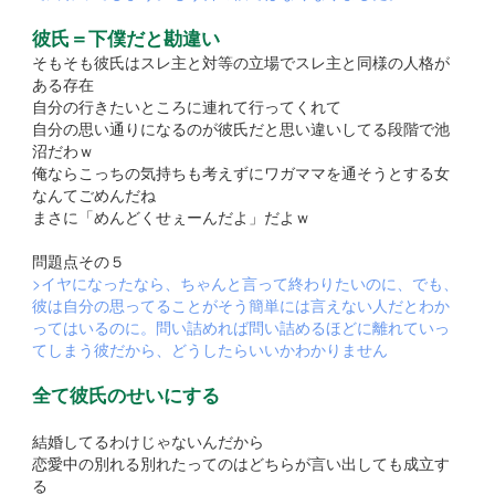
彼氏＝下僕だと勘違い
そもそも彼氏はスレ主と対等の立場でスレ主と同様の人格が
ある存在
自分の行きたいところに連れて行ってくれて
自分の思い通りになるのが彼氏だと思い違いしてる段階で池
沼だわｗ
俺ならこっちの気持ちも考えずにワガママを通そうとする女
なんてごめんだね
まさに「めんどくせぇーんだよ」だよｗ
問題点その５
>イヤになったなら、ちゃんと言って終わりたいのに、でも、
彼は自分の思ってることがそう簡単には言えない人だとわか
ってはいるのに。問い詰めれば問い詰めるほどに離れていっ
てしまう彼だから、どうしたらいいかわかりません
全て彼氏のせいにする
結婚してるわけじゃないんだから
恋愛中の別れる別れたってのはどちらが言い出しても成立す
る