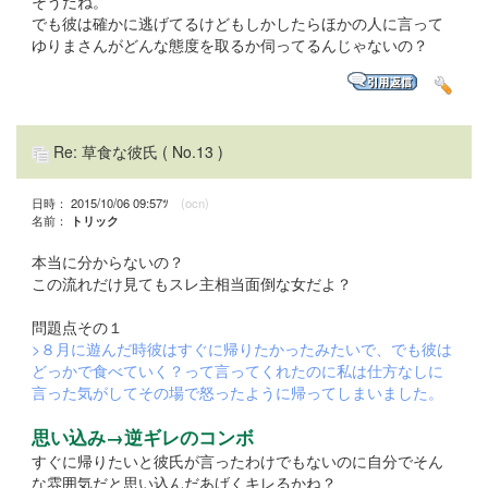
そうだね。
でも彼は確かに逃げてるけどもしかしたらほかの人に言って
ゆりまさんがどんな態度を取るか伺ってるんじゃないの？
Re: 草食な彼氏
( No.13 )
日時： 2015/10/06 09:57ﾂ
(ocn)
名前：
トリック
本当に分からないの？
この流れだけ見てもスレ主相当面倒な女だよ？
問題点その１
>８月に遊んだ時彼はすぐに帰りたかったみたいで、でも彼は
どっかで食べていく？って言ってくれたのに私は仕方なしに
言った気がしてその場で怒ったように帰ってしまいました。
思い込み→逆ギレのコンボ
すぐに帰りたいと彼氏が言ったわけでもないのに自分でそん
な雰囲気だと思い込んだあげくキレるかね？