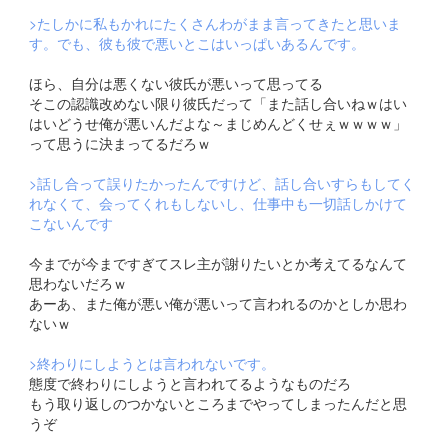
>たしかに私もかれにたくさんわがまま言ってきたと思いま
す。でも、彼も彼で悪いとこはいっぱいあるんです。
ほら、自分は悪くない彼氏が悪いって思ってる
そこの認識改めない限り彼氏だって「また話し合いねｗはい
はいどうせ俺が悪いんだよな～まじめんどくせぇｗｗｗｗ」
って思うに決まってるだろｗ
>話し合って誤りたかったんですけど、話し合いすらもしてく
れなくて、会ってくれもしないし、仕事中も一切話しかけて
こないんです
今までが今まですぎてスレ主が謝りたいとか考えてるなんて
思わないだろｗ
あーあ、また俺が悪い俺が悪いって言われるのかとしか思わ
ないｗ
>終わりにしようとは言われないです。
態度で終わりにしようと言われてるようなものだろ
もう取り返しのつかないところまでやってしまったんだと思
うぞ