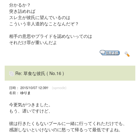
分かるか？
突き詰めれば
スレ主が彼氏に望んでいるのは
こういう非人道的なことなんだぞ？
相手の意思やプライドを認めないってのは
それだけ罪が重いんだよ
Re: 草食な彼氏
( No.16 )
日時： 2015/10/07 12:39ﾂ
(spmode)
名前：
ゆりま
今更気がつきました。
もう、遅いですけど、
彼は行きたくもないプールに一緒に行ってくれただけでも、
感謝しないといけないのに怒って帰るって最低ですよね。