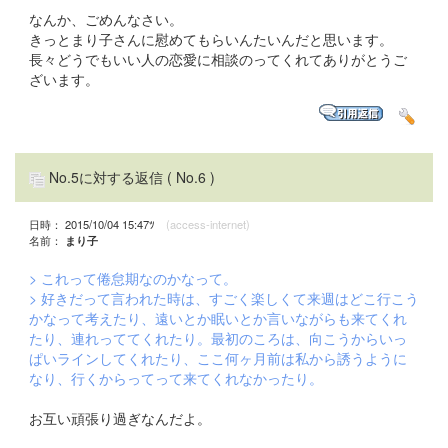
なんか、ごめんなさい。
きっとまり子さんに慰めてもらいんたいんだと思います。
長々どうでもいい人の恋愛に相談のってくれてありがとうご
ざいます。
No.5に対する返信
( No.6 )
日時： 2015/10/04 15:47ﾂ
(access-internet)
名前：
まり子
> これって倦怠期なのかなって。
> 好きだって言われた時は、すごく楽しくて来週はどこ行こう
かなって考えたり、遠いとか眠いとか言いながらも来てくれ
たり、連れっててくれたり。最初のころは、向こうからいっ
ぱいラインしてくれたり、ここ何ヶ月前は私から誘うように
なり、行くからってって来てくれなかったり。
お互い頑張り過ぎなんだよ。