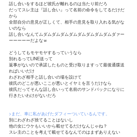
話し合いをするほど彼氏が離れるのは当たり前だろ
だってスレ主は『話し合い』って名前の命令をしてるだけだ
から
全部自分の意見が正しくて、相手の意見を取り入れる気がな
いのなら
話し合いなんてムダムダムダムダムダムダムダムダムダァー
ーーーーーだよなｗ
どうしてもモヤモヤするっていうなら
別れるってLINE送って
返事がないので承諾したものと受け取りますって最後通牒送
ればいいだけ
わざわざ相手と話し合いの場を設けて
彼氏のどこが悪いここが悪いとイヤミを言うだけなら
彼氏だってそんな話し合いって名前のサンドバックになりに
行きたいわけがないだろ
>まだ、車に私があげたダフィーついているんです。
別にわざわざ捨てることはないし
他の女にウケもいいから載せてるだけなんじゃね？
スレ主のことを考えて載せてるなんてのはまずありえない