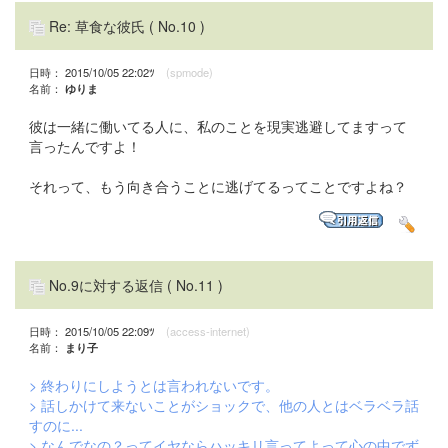
Re: 草食な彼氏
( No.10 )
日時： 2015/10/05 22:02ﾂ
(spmode)
名前：
ゆりま
彼は一緒に働いてる人に、私のことを現実逃避してますって
言ったんですよ！
それって、もう向き合うことに逃げてるってことですよね？
No.9に対する返信
( No.11 )
日時： 2015/10/05 22:09ﾂ
(access-internet)
名前：
まり子
> 終わりにしようとは言われないです。
> 話しかけて来ないことがショックで、他の人とはベラベラ話
すのに...
> なんでなの？ってイヤならハッキリ言ってよって心の中でず