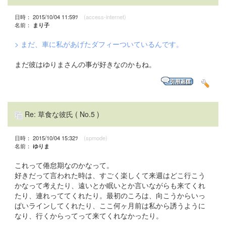
日時： 2015/10/04 11:59ﾂ
(access-internet)
名前：
まり子
> まだ、車に私があげたダフィーついているんです。
まだ彼はゆりまさんの事が好きなのかもね。
Re: 草食な彼氏
( No.5 )
日時： 2015/10/04 15:32ﾂ
(spmode)
名前：
ゆりま
これって倦怠期なのかなって。
好きだって言われた時は、すごく楽しくて来週はどこ行こう
かなって考えたり、遠いとか眠いとか言いながらも来てくれ
たり、連れっててくれたり。最初のころは、向こうからいっ
ぱいラインしてくれたり、ここ何ヶ月前は私から誘うように
なり、行くからってって来てくれなかったり。