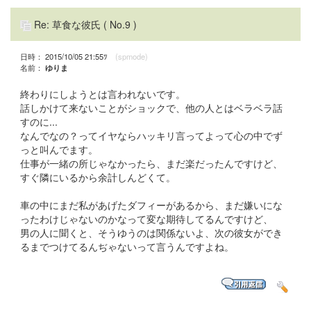
Re: 草食な彼氏
( No.9 )
日時： 2015/10/05 21:55ﾂ
(spmode)
名前：
ゆりま
終わりにしようとは言われないです。
話しかけて来ないことがショックで、他の人とはベラベラ話
すのに...
なんでなの？ってイヤならハッキリ言ってよって心の中でず
っと叫んでます。
仕事が一緒の所じゃなかったら、まだ楽だったんですけど、
すぐ隣にいるから余計しんどくて。
車の中にまだ私があげたダフィーがあるから、まだ嫌いにな
ったわけじゃないのかなって変な期待してるんですけど、
男の人に聞くと、そうゆうのは関係ないよ、次の彼女ができ
るまでつけてるんぢゃないって言うんですよね。