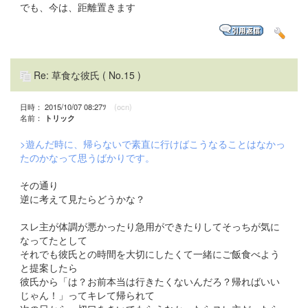
でも、今は、距離置きます
Re: 草食な彼氏
( No.15 )
日時： 2015/10/07 08:27ﾂ
(ocn)
名前：
トリック
>遊んだ時に、帰らないで素直に行けばこうなることはなかっ
たのかなって思うばかりです。
その通り
逆に考えて見たらどうかな？
スレ主が体調が悪かったり急用ができたりしてそっちが気に
なってたとして
それでも彼氏との時間を大切にしたくて一緒にご飯食べよう
と提案したら
彼氏から「は？お前本当は行きたくないんだろ？帰ればいい
じゃん！」ってキレて帰られて