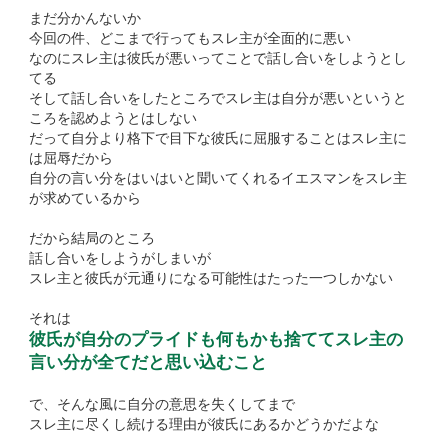
まだ分かんないか
今回の件、どこまで行ってもスレ主が全面的に悪い
なのにスレ主は彼氏が悪いってことで話し合いをしようとし
てる
そして話し合いをしたところでスレ主は自分が悪いというと
ころを認めようとはしない
だって自分より格下で目下な彼氏に屈服することはスレ主に
は屈辱だから
自分の言い分をはいはいと聞いてくれるイエスマンをスレ主
が求めているから
だから結局のところ
話し合いをしようがしまいが
スレ主と彼氏が元通りになる可能性はたった一つしかない
それは
彼氏が自分のプライドも何もかも捨ててスレ主の
言い分が全てだと思い込むこと
で、そんな風に自分の意思を失くしてまで
スレ主に尽くし続ける理由が彼氏にあるかどうかだよな