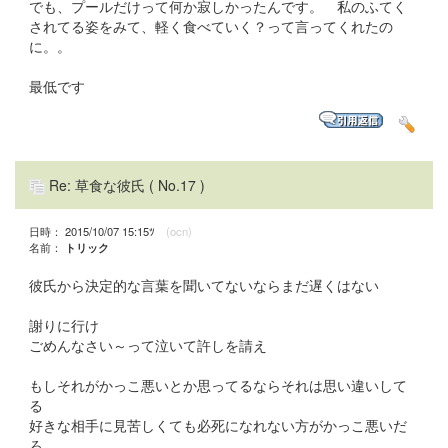
でも、プールだけって何か寂しかったんです。 私のふてく
されてる姿をみて、軽く食べていく？って言ってくれたの
に。。
最低です
Re: 草食な彼氏
( No.17 )
日時： 2015/10/07 15:15ﾂ
(ocn)
名前：
トリック
彼氏から決定的な言葉を聞いてないならまだ遅くはない
謝りに行け
ごめんなさい～って泣いて許しを請え
もしそれがかっこ悪いとか思ってるならそれは思い違いして
る
好きな相手に見苦しくても必死になれない方がかっこ悪いだ
ろ