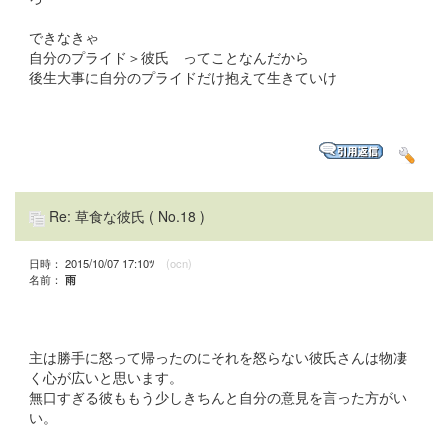
できなきゃ
自分のプライド＞彼氏 ってことなんだから
後生大事に自分のプライドだけ抱えて生きていけ
Re: 草食な彼氏
( No.18 )
日時： 2015/10/07 17:10ﾂ
(ocn)
名前：
雨
主は勝手に怒って帰ったのにそれを怒らない彼氏さんは物凄
く心が広いと思います。
無口すぎる彼ももう少しきちんと自分の意見を言った方がい
い。