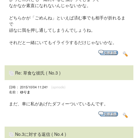
なかなか素直になれないんじゃないかな。
どちらかが「ごめんね」といえば済む事でも相手が折れるま
で
頑なに我を押し通してしまうんでしょうね。
それだと一緒にいてもイライラするだけじゃないかな。
Re: 草食な彼氏
( No.3 )
日時： 2015/10/04 11:24ﾂ
(spmode)
名前：
ゆりま
まだ、車に私があげたダフィーついているんです。
No.3に対する返信
( No.4 )