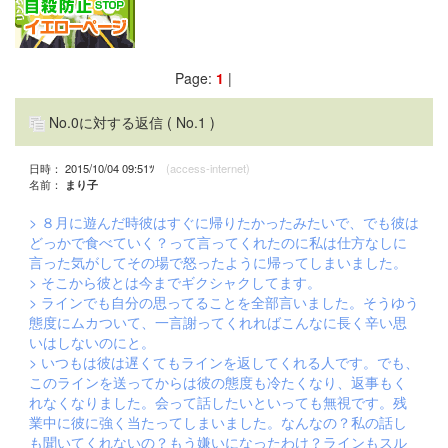
Page:
1
|
No.0に対する返信
( No.1 )
日時： 2015/10/04 09:51ﾂ
(access-internet)
名前：
まり子
> ８月に遊んだ時彼はすぐに帰りたかったみたいで、でも彼は
どっかで食べていく？って言ってくれたのに私は仕方なしに
言った気がしてその場で怒ったように帰ってしまいました。
> そこから彼とは今までギクシャクしてます。
> ラインでも自分の思ってることを全部言いました。そうゆう
態度にムカついて、一言謝ってくれればこんなに長く辛い思
いはしないのにと。
> いつもは彼は遅くてもラインを返してくれる人です。でも、
このラインを送ってからは彼の態度も冷たくなり、返事もく
れなくなりました。会って話したいといっても無視です。残
業中に彼に強く当たってしまいました。なんなの？私の話し
も聞いてくれないの？もう嫌いになったわけ？ラインもスル