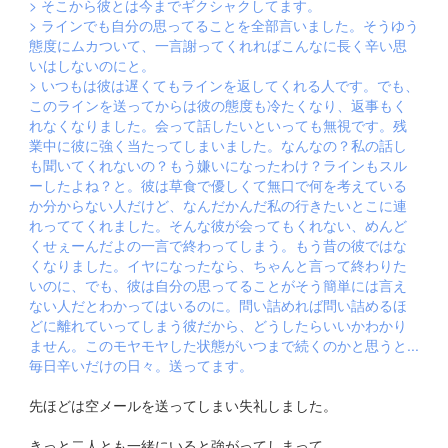
> そこから彼とは今までギクシャクしてます。
> ラインでも自分の思ってることを全部言いました。そうゆう
態度にムカついて、一言謝ってくれればこんなに長く辛い思
いはしないのにと。
> いつもは彼は遅くてもラインを返してくれる人です。でも、
このラインを送ってからは彼の態度も冷たくなり、返事もく
れなくなりました。会って話したいといっても無視です。残
業中に彼に強く当たってしまいました。なんなの？私の話し
も聞いてくれないの？もう嫌いになったわけ？ラインもスル
ーしたよね？と。彼は草食で優しくて無口で何を考えている
か分からない人だけど、なんだかんだ私の行きたいとこに連
れっててくれました。そんな彼が会ってもくれない、めんど
くせぇーんだよの一言で終わってしまう。もう昔の彼ではな
くなりました。イヤになったなら、ちゃんと言って終わりた
いのに、でも、彼は自分の思ってることがそう簡単には言え
ない人だとわかってはいるのに。問い詰めれば問い詰めるほ
どに離れていってしまう彼だから、どうしたらいいかわかり
ません。このモヤモヤした状態がいつまで続くのかと思うと...
毎日辛いだけの日々。送ってます。
先ほどは空メールを送ってしまい失礼しました。
きっと二人とも一緒にいると強がってしまって