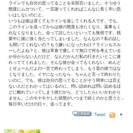
ラインでも自分の思ってることを全部言いました。そうゆう
態度にムカついて、一言謝ってくれればこんなに長く辛い思
いはしないのにと。
いつもは彼は遅くてもラインを返してくれる人です。でも、
このラインを送ってからは彼の態度も冷たくなり、返事もく
れなくなりました。会って話したいといっても無視です。残
業中に彼に強く当たってしまいました。なんなの？私の話し
も聞いてくれないの？もう嫌いになったわけ？ラインもスル
ーしたよね？と。彼は草食で優しくて無口で何を考えている
か分からない人だけど、なんだかんだ私の行きたいとこに連
れっててくれました。そんな彼が会ってもくれない、めんど
くせぇーんだよの一言で終わってしまう。もう昔の彼ではな
くなりました。イヤになったなら、ちゃんと言って終わりた
いのに、でも、彼は自分の思ってることがそう簡単には言え
ない人だとわかってはいるのに。問い詰めれば問い詰めるほ
どに離れていってしまう彼だから、どうしたらいいかわかり
ません。このモヤモヤした状態がいつまで続くのかと思うと...
毎日辛いだけの日々。送ってます。
Tweet
▼