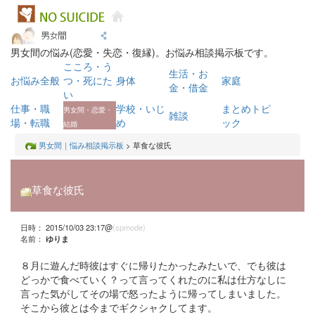
男女間の悩み(恋愛・失恋・復縁)。お悩み相談掲示板です。
こころ・う
生活・お
お悩み全般
つ・死にた
身体
家庭
金・借金
い
仕事・職
学校・いじ
まとめトピ
男女間・恋愛・
雑談
場・転職
め
ック
結婚
男女間｜悩み相談掲示板
> 草食な彼氏
草食な彼氏
日時： 2015/10/03 23:17@
(spmode)
名前：
ゆりま
８月に遊んだ時彼はすぐに帰りたかったみたいで、でも彼は
どっかで食べていく？って言ってくれたのに私は仕方なしに
言った気がしてその場で怒ったように帰ってしまいました。
そこから彼とは今までギクシャクしてます。