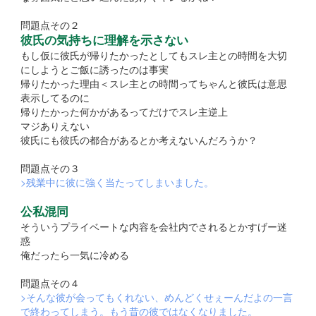
問題点その２
彼氏の気持ちに理解を示さない
もし仮に彼氏が帰りたかったとしてもスレ主との時間を大切
にしようとご飯に誘ったのは事実
帰りたかった理由＜スレ主との時間ってちゃんと彼氏は意思
表示してるのに
帰りたかった何かがあるってだけでスレ主逆上
マジありえない
彼氏にも彼氏の都合があるとか考えないんだろうか？
問題点その３
>残業中に彼に強く当たってしまいました。
公私混同
そういうプライベートな内容を会社内でされるとかすげー迷
惑
俺だったら一気に冷める
問題点その４
>そんな彼が会ってもくれない、めんどくせぇーんだよの一言
で終わってしまう。もう昔の彼ではなくなりました。