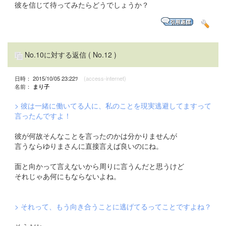
彼を信じて待ってみたらどうでしょうか？
No.10に対する返信
( No.12 )
日時： 2015/10/05 23:22ﾂ
(access-internet)
名前：
まり子
> 彼は一緒に働いてる人に、私のことを現実逃避してますって
言ったんですよ！
彼が何故そんなことを言ったのかは分かりませんが
言うならゆりまさんに直接言えば良いのにね。
面と向かって言えないから周りに言うんだと思うけど
それじゃあ何にもならないよね。
> それって、もう向き合うことに逃げてるってことですよね？