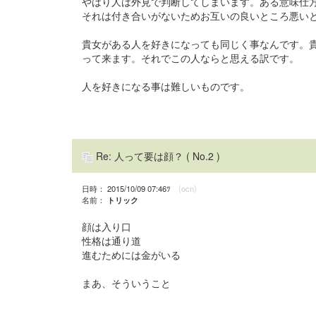
やはり人は外見で判断してしまいます。ある意味仕
それは付き合いがないためお互いの良いところ悪い
貴女がある人を好きになっても同じく事なんです。
って来ます。それでこの人ならと思える訳です。
人を好きになる事は難しいものです。
Re: 人って要は顔？
( No.2 )
日時： 2015/10/09 07:46ﾂ
(ocn)
名前：
トリック
顔は入り口
性格は通り道
進むためには金がいる
まあ、そういうこと