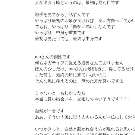
人が出会う時というのは、最初は見た目です
相手を見てから、話すんです
やっぱり最初の印象が良ければ、良い方向へ「向か
でもね、やっぱり「向かい易い」なんです
やっぱり、中身が重要です
最初は見た目でも、最終は中身です
meさんの個性です
何もネガティブに捉える必要なんてありません
ほんの少しだけ、meさんは最初だけ、得してるだけ
まだ何も、最終の所に来ていないのに
そんな風に考えるのは、辞めた方が良いですよ
じゃないと、もしかしたら
本当に良い出会いを、見逃しちゃいそうです＾＾；
自然が一番です
ああ、そういう風に思う人もいるんだ～位にしてお
いつかきっと、自然と惹かれ合う方が現れると思い
自分が、自然と好きになって行く気持ちになれば