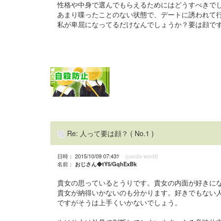
性格や中身で選んでもらえるためにはどうすべきで
あまり喋ったことのない状態で、デートに誘われて
私が卑屈になってるだけなんでしょうか？要は顔で
Re: 人って要は顔？
( No.1 )
日時： 2015/10/09 07:43ﾂ
(panda-world)
名前：
おじさん◆tY5/GqhExBk
貴女の思っているとうりです。貴女の内面が好きに
貴女が納得いかないのも分かります。好きでもない
ですがそうは上手くいかないでしょう。