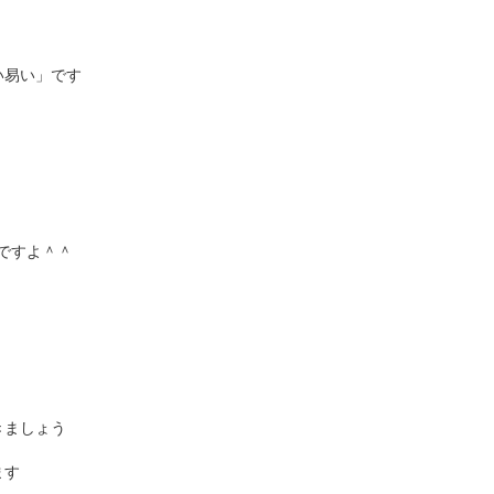
い易い」です
ですよ＾＾
きましょう
ます