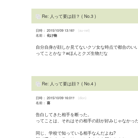
Re: 人って要は顔？
( No.3 )
日時： 2015/10/09 13:16ﾂ
(au-net)
名前：
化け物
自分自身が顔しか見てないクソ女な時点で都合のい
ってことかな？wほんとクズ生物だな
Re: 人って要は顔？
( No.4 )
日時： 2015/10/09 16:01ﾂ
(dion)
名前：
葵
告白してきた相手を断った。
ってことは、それはその相手の顔が好みじゃなかっ
同じ、学校で知っている相手なんだよね?