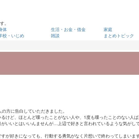
です。
身体
生活・お金・借金
家庭
学校・いじめ
雑談
まとめトピック
人の方に告白していただきました。
いるけど、ほとんど喋ったことがない人や、1度も喋ったことのない人ば
目がいいとはいいんませんが…上辺で好きと言われているような気がし
ですが好きになっても、行動する勇気がなく片想いで終わってしまいま