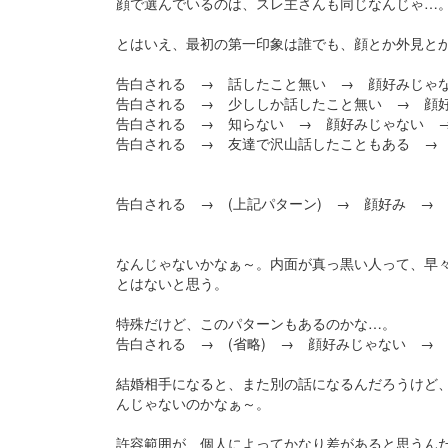
顔で選んでいるのは、スレ主さんも同じなんじゃ…
とはいえ、最初の第一印象は誰でも、顔とか外見と
告白される → 話したこと無い → 顔好みじゃ
告白される → 少ししか話したこと無い → 顔
告白される → 知らない → 顔好みじゃない →
告白される → 友達で沢山話したこともある → 
告白される → (上記パターン) → 顔好み →
なんじゃないかなぁ～。内面が真っ黒い人って、早
とはないと思う。
特殊だけど、このパターンもあるのかな…。
告白される → (省略) → 顔好みじゃない →
結婚相手になると、また別の話になるんだろうけど
んじゃないのかなぁ～。
許容範囲が、個人によってかなり差があると思うん