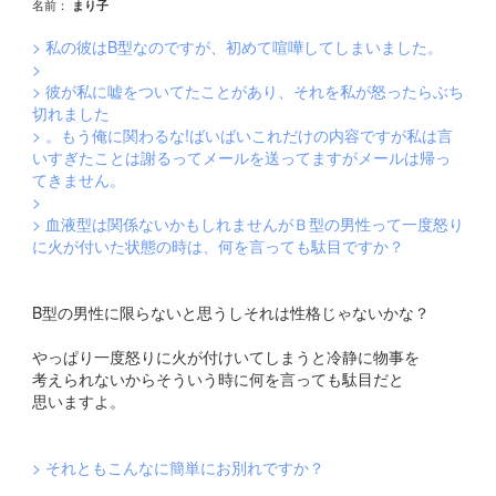
名前：
まり子
> 私の彼はB型なのですが、初めて喧嘩してしまいました。
>
> 彼が私に嘘をついてたことがあり、それを私が怒ったらぶち
切れました
> 。もう俺に関わるな!ばいばいこれだけの内容ですが私は言
いすぎたことは謝るってメールを送ってますがメールは帰っ
てきません。
>
> 血液型は関係ないかもしれませんがＢ型の男性って一度怒り
に火が付いた状態の時は、何を言っても駄目ですか？
B型の男性に限らないと思うしそれは性格じゃないかな？
やっぱり一度怒りに火が付けいてしまうと冷静に物事を
考えられないからそういう時に何を言っても駄目だと
思いますよ。
> それともこんなに簡単にお別れですか？