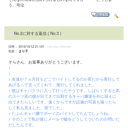
う、号泣
No.2に対する返信
( No.3 )
日時： 2015/10/12 21:10ﾂ
(access-internet)
名前：
まり子
そらさん、お返事ありがとうございます。
>
>
> 友達が７ヵ月目もどこでバイトしてるのか変だから尾行して
あげるって言ってくれて、尾行してくれました。
> 彼はキャバクラに入って行ったそうです。しばらくすると黒
のスーツ姿の彼が出てきて出勤するキャバ嬢達を外に迎えに
出てきたらしいです。遠くからですが証拠の写真も撮ったら
しく私も見ました。彼でした。
> たぶんキャバ嬢でボーイのバイトしてたんでしょうね。
> そのことで私が彼にメールで嘘をどうしてついたのか問いた
だしたんです。