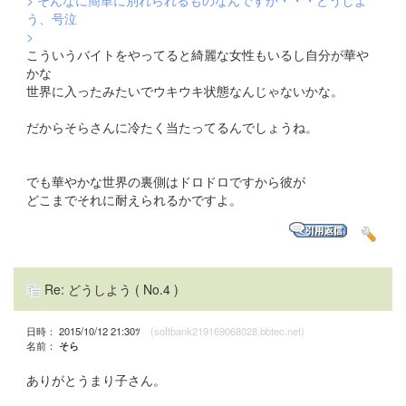
> そんなに簡単に別れられるものなんですか・・・どうしよ
う、号泣
>
こういうバイトをやってると綺麗な女性もいるし自分が華や
かな
世界に入ったみたいでウキウキ状態なんじゃないかな。
だからそらさんに冷たく当たってるんでしょうね。
でも華やかな世界の裏側はドロドロですから彼が
どこまでそれに耐えられるかですよ。
Re: どうしよう
( No.4 )
日時： 2015/10/12 21:30ﾂ
(softbank219169068028.bbtec.net)
名前：
そら
ありがとうまり子さん。