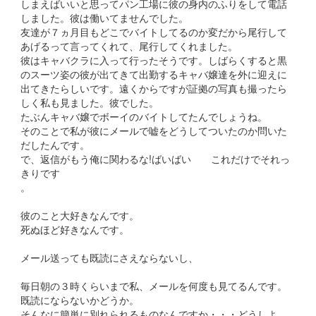
しまえばいいと思ってパン工場に彼の身内のふりをして電話
しました。彼は働いてませんでした。
友達が７ヵ月目もどこでバイトしてるのか変だから尾行して
あげるって言ってくれて、尾行してくれました。
彼はキャバクラに入って行ったそうです。しばらくすると黒
のスーツ姿の彼が出てきて出勤するキャバ嬢達を外に迎えに
出てきたらしいです。遠くからですが証拠の写真も撮ったら
しく私も見ました。彼でした。
たぶんキャバ嬢でボーイのバイトしてたんでしょうね。
そのことで私が彼にメールで嘘をどうしてついたのか問いた
だしたんです。
で、返信がもう俺に関わるな!ばいばい これだけでそれっ
きりです
。
彼のこと大好きなんです。
死ぬほど好きなんです。
メール送っても既読にさえならないし、
毎日朝の３時くらいまで私、メールを何度も見てるんです。
既読にならないかどうか。
そんなに簡単に別れられるものなんですか・・・どうしよ