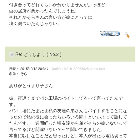
付き合ってどれくらいか分かりませんがよっぽど
虫の居所が悪かったんでしょうね。
それとかそらさんの言い方が彼にとっては
凄く傷ついたんじゃない。
Re: どうしよう
( No.2 )
日時： 2015/10/12 20:34ﾂ
(softbank219169068028.bbtec.net)
名前：
そら
ありがとうまり子さん、
彼、夜遅くまでパン工場のバイトしてるって言ってたんで
す。
パン工場にたまたま私の友達の弟さんもバイトすることにな
ったので私の彼に会ったらいろいろ聞くといいよって話して
たんです。一週間経った頃友達から弟がそらの彼いないって
言ってるけど間違いない？って聞いてきました。
本当に駄目なことだと思ったけど、本人が出たら電話切って