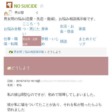
男女間の悩み(恋愛・失恋・復縁)。お悩み相談掲示板です。
こころ・う
生活・お
お悩み全般
つ・死にた
身体
家庭
金・借金
い
仕事・職
学校・いじ
まとめトピ
男女間・恋愛・
雑談
場・転職
め
ック
結婚
男女間｜悩み相談掲示板
> どうしよう
どうしよう
日時： 2015/10/12 19:13@
(softbank219169068028.bbtec.net)
名前：
そら
私の彼はB型なのですが、初めて喧嘩してしまいました。
彼が私に嘘をついてたことがあり、それを私が怒ったらぶち
切れました