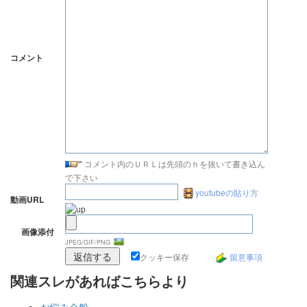
コメント
コメント内のＵＲＬは先頭のｈを抜いて書き込ん
で下さい
youtubeの貼り方
動画URL
画像添付
JPEG/GIF/PNG
クッキー保存
留意事項
関連スレがあればこちらより
お悩み全般