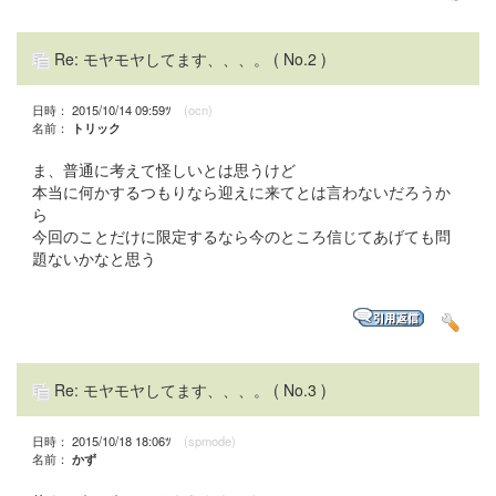
Re: モヤモヤしてます、、、。
( No.2 )
日時： 2015/10/14 09:59ﾂ
(ocn)
名前：
トリック
ま、普通に考えて怪しいとは思うけど
本当に何かするつもりなら迎えに来てとは言わないだろうか
ら
今回のことだけに限定するなら今のところ信じてあげても問
題ないかなと思う
Re: モヤモヤしてます、、、。
( No.3 )
日時： 2015/10/18 18:06ﾂ
(spmode)
名前：
かず