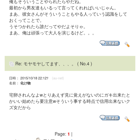
俺もそういうことやられたらやだね。
最初から男友達もいるって言ってくれればいいじゃん。
まあ、彼女さんがそういうこともやる人っていう認識をして
おくってことで。
うそつかれたら誰だってやだよそりゃ。
まあ、俺は頑張って大人を演じるけど。。。
Re: モヤモヤしてます、、、。
( No.4 )
日時： 2015/10/18 22:12ﾂ
(au-net)
名前：
化け物
宅卵されんなよwとりあえず見に覚えがないのにガキ出来たと
かいい始めたら要注意wそういう事する時点で信用出来ないク
ズ女だから
Page:
1
|