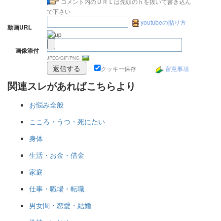
コメント内のＵＲＬは先頭のｈを抜いて書き込ん
で下さい
youtubeの貼り方
動画URL
画像添付
JPEG/GIF/PNG
クッキー保存
留意事項
関連スレがあればこちらより
お悩み全般
こころ・うつ・死にたい
身体
生活・お金・借金
家庭
仕事・職場・転職
男女間・恋愛・結婚