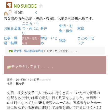
男女間の悩み(恋愛・失恋・復縁)。お悩み相談掲示板です。
こころ・う
生活・お
お悩み全般
つ・死にた
身体
家庭
金・借金
い
仕事・職
学校・いじ
まとめトピ
男女間・恋愛・
雑談
場・転職
め
ック
結婚
男女間｜悩み相談掲示板
> モヤモヤしてます、、、。
モヤモヤしてます、、、。
日時： 2015/10/14 01:57@
(spmode)
名前：
鍵っ子
先日、彼女が女子二人で飲みに行くと言っていたので夜道の
心配もあり帰りは車で迎えに行く約束をしました。当日夜中
の１時になってもLINEを既読スルーされ、連絡来ないため一
緒に飲んでいる友達に連絡して場所を聞いて迎えに行くと2:2