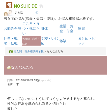
男女間の悩み(恋愛・失恋・復縁)。お悩み相談掲示板です。
こころ・う
生活・お
お悩み全般
つ・死にた
身体
家庭
金・借金
い
仕事・職
学校・いじ
まとめトピ
男女間・恋愛・
雑談
場・転職
め
ック
結婚
男女間｜悩み相談掲示板
> なんなんだろ
なんなんだろ
日時： 2015/10/16 22:59@
(spmode)
名前：
す
何もしてないのにすぐに浮つくなよそ見するなと怒られ、
性的な行為を求められ断ると切れられ
疲れた