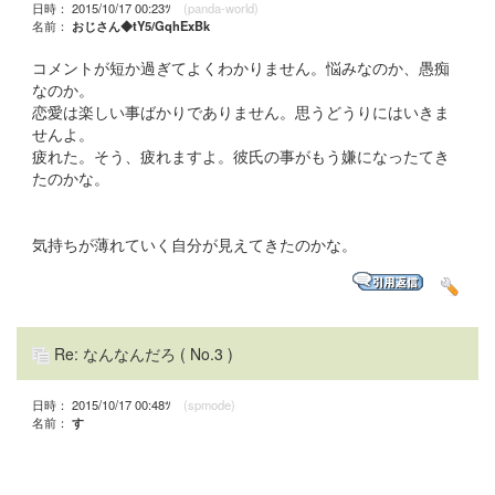
日時： 2015/10/17 00:23ﾂ
(panda-world)
名前：
おじさん◆tY5/GqhExBk
コメントが短か過ぎてよくわかりません。悩みなのか、愚痴
なのか。
恋愛は楽しい事ばかりでありません。思うどうりにはいきま
せんよ。
疲れた。そう、疲れますよ。彼氏の事がもう嫌になったてき
たのかな。
気持ちが薄れていく自分が見えてきたのかな。
Re: なんなんだろ
( No.3 )
日時： 2015/10/17 00:48ﾂ
(spmode)
名前：
す