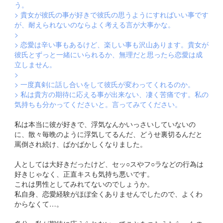
う。
> 貴女が彼氏の事が好きで彼氏の思うようにすればいい事です
が、耐えられないのならよく考える言が大事かな。
>
> 恋愛は辛い事もあるけど、楽しい事も沢山あります。貴女が
彼氏とずっと一緒にいられるか、無理だと思ったら恋愛は成
立しません。
>
> 一度真剣に話し合いをして彼氏が変わってくれるのか。
> 私は貴方の期待に応える事が出来ない、凄く苦痛です。私の
気持ちも分かってくださいと。言ってみてください。
私は本当に彼が好きで、浮気なんかいっさいしていないの
に、散々毎晩のように浮気してるんだ、どうせ裏切るんだと
罵倒され続け、ばかばかしくなりました。
人としては大好きだったけど、セッ○スやフ○ラなどの行為は
好きじゃなく、正直キスも気持ち悪いです。
これは男性としてみれてないのでしょうか。
私自身、恋愛経験がほぼ全くありませんでしたので、よくわ
からなくて…。