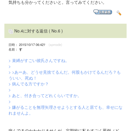
気持ちも分かってくださいと。言ってみてください。
No.4に対する返信
( No.6 )
日時： 2015/10/17 06:42ﾂ
(spmode)
名前：
す
> 束縛がすごい彼氏さんですね。
>
> >あーあ、どうせ見捨てるんだ。何股もかけてるんだろ？も
ういい、死ぬ！
> 病んでる方ですか？
>
> あと、付き合ってどれくらいですか。
>
> 嫌がることを無理矢理させようとする人と居ても、幸せにな
れませんよ。
病んでるのかわかりませんが、定期的に私をすごく罵倒（ど