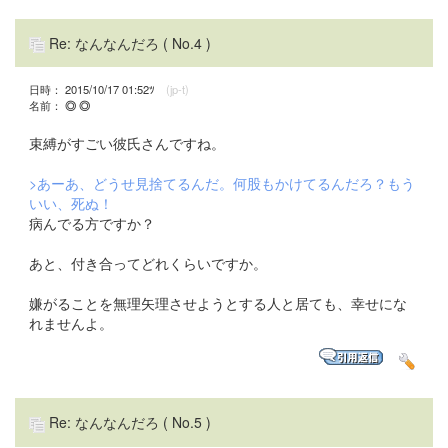
Re: なんなんだろ
( No.4 )
日時： 2015/10/17 01:52ﾂ
(jp-t)
名前：
◎ ◎
束縛がすごい彼氏さんですね。
>あーあ、どうせ見捨てるんだ。何股もかけてるんだろ？もう
いい、死ぬ！
病んでる方ですか？
あと、付き合ってどれくらいですか。
嫌がることを無理矢理させようとする人と居ても、幸せにな
れませんよ。
Re: なんなんだろ
( No.5 )