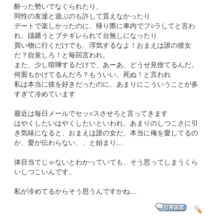
酔った勢いでなぐられたり、
同性の友達と遊ぶのも許して貰えなかったり
デートで楽しかったのに、帰り際に車内でフ○ラしてと言わ
れ、躊躇うとブチギレられて台無しになったり
買い物に行くだけでも、浮気するなよ！おまえは誰の彼女
だ？自覚しろ！と毎回言われ。
また、少し喧嘩するだけで、あーあ、どうせ見捨てるんだ。
何股もかけてるんだろ？もういい、死ぬ！と言われ
私は本当に彼を好きだったのに、あまりにこういうことが多
すぎて冷めています
最近は毎日メールでセッ○スさせろと言ってきます
はやくしたいはやくしたいといわれ、あまりのしつこさに引
き気味になると、おまえは誰の女だ、本当に俺を愛してるの
か、愛が伝わらない、、と始まり…
体目当てじゃないとわかっていても、そう思ってしまうくら
いしつこいんです。
私が冷めてるからそう思うんですかね…