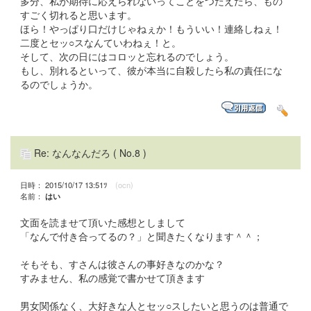
多分、私が期待に応えられないってことをつたえたら、もの
すごく切れると思います。
ほら！やっぱり口だけじゃねぇか！もういい！連絡しねぇ！
二度とセッ○スなんていわねぇ！と。
そして、次の日にはコロッと忘れるのでしょう。
もし、別れるといって、彼が本当に自殺したら私の責任にな
るのでしょうか。
Re: なんなんだろ
( No.8 )
日時： 2015/10/17 13:51ﾂ
(ocn)
名前：
はい
文面を読ませて頂いた感想としまして
「なんで付き合ってるの？」と聞きたくなります＾＾；
そもそも、すさんは彼さんの事好きなのかな？
すみません、私の感覚で書かせて頂きます
男女関係なく、大好きな人とセッ○スしたいと思うのは普通で