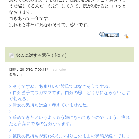
うせ騙してるんだ！など）してきて、夜が明けるとコロッと
なおります。
つきあって一年です。
別れると本当に死なれそうで、恐いです。
No.5に対する返信
( No.7 )
日時： 2015/10/17 06:49ﾂ
(spmode)
名前：
す
> そうですね、あまりいい彼氏ではなさそうですね。
> 自分勝手でワガママです。自分の思いどうりにならないとす
ぐ切れる。
> 貴女の気持ちは全く考えていませんね。
>
> 冷めてきたというよりもう嫌になってきたのでしょう。疲れ
たと言葉にでるのは分かります。
>
> 彼氏の気持ちが変わらない限りこのままの状態が続くでしょ