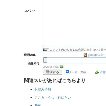
コメント
コメント内のＵＲＬは先頭のｈを抜いて書
youtubeの
動画URL
画像添付
JPEG/GIF/PNG
クッキー保存
留意
関連スレがあればこちらより
お悩み全般
こころ・うつ・死にたい
身体