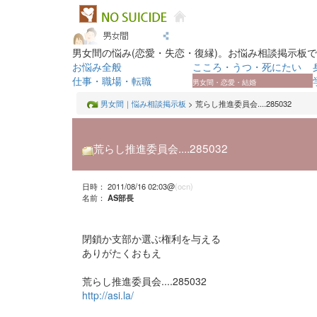
男女間の悩み(恋愛・失恋・復縁)。お悩み相談掲示板
お悩み全般
こころ・うつ・死にたい
仕事・職場・転職
男女間・恋愛・結婚
男女間｜悩み相談掲示板
> 荒らし推進委員会....285032
荒らし推進委員会....285032
日時： 2011/08/16 02:03@
(ocn)
名前：
AS部長
閉鎖か支部か選ぶ権利を与える
ありがたくおもえ
荒らし推進委員会....285032
http://asi.la/