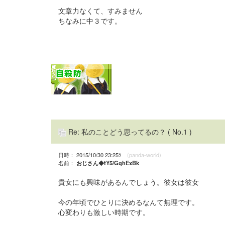
文章力なくて、すみません
ちなみに中３です。
Re: 私のことどう思ってるの？
( No.1 )
日時： 2015/10/30 23:25ﾂ
(panda-world)
名前：
おじさん◆tY5/GqhExBk
貴女にも興味があるんでしょう。彼女は彼女
今の年頃でひとりに決めるなんて無理です。
心変わりも激しい時期です。