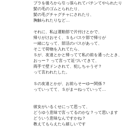
ブラを後ろから引っ張られてパチンてやられたり
髪の毛のゴムとられたり、
髪の毛グチャグチャにされたり、
胸触られたりなど…
それに、私は運動部で片付けとかで、
帰りがけおそく、Ｓもバスケ部で帰りが
一緒になって、部活のバスがあって、
そこで荷物を入れてたら、
Ｓが、友達とかと帰ってて私の前を通ったとき、
おっー？ って言って近づいてきて、
両手で壁ドンされて、犯しちゃうぞ？
って言われたした。
Ｓの友達とかが、お前らそーゆー関係？
っていってて、Ｓがまーねっていって…
彼女がいるくせにって思って、
どうゆう意味で言ってるのかな？って思います
どういう意味なんですかね？
教えてもらえたら嬉しいです