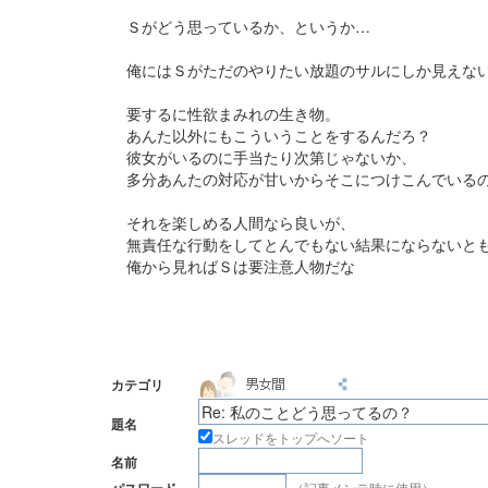
Ｓがどう思っているか、というか…
俺にはＳがただのやりたい放題のサルにしか見えな
要するに性欲まみれの生き物。
あんた以外にもこういうことをするんだろ？
彼女がいるのに手当たり次第じゃないか、
多分あんたの対応が甘いからそこにつけこんでいる
それを楽しめる人間なら良いが、
無責任な行動をしてとんでもない結果にならないと
俺から見ればＳは要注意人物だな
カテゴリ
題名
スレッドをトップへソート
名前
（記事メンテ時に使用）