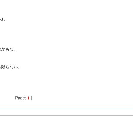
いわ
のかもな。
も限らない。
Page:
1
|