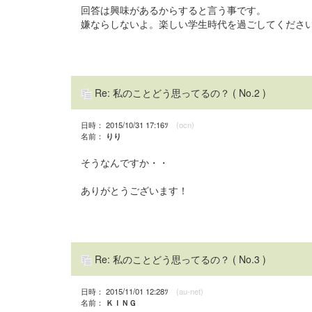
回答は興味があるからすると言う事です。
嫌ならしないよ。楽しい学生時代を過ごしてくださ
Re: 私のことどう思ってるの？
( No.2 )
日時： 2015/10/31 17:16ﾂ
(ocn)
名前：
りり
そうなんですか・・
ありがとうございます！
Re: 私のことどう思ってるの？
( No.3 )
日時： 2015/11/01 12:28ﾂ
(au-net)
名前：
ＫＩＮＧ