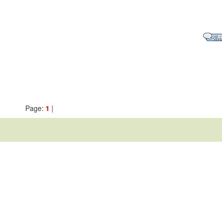
Page:
1
|