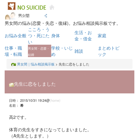
男女間の悩み(恋愛・失恋・復縁)。お悩み相談掲示板です。
こころ・う
生活・お
お悩み全般
つ・死にた
身体
家庭
金・借金
い
仕事・職
学校・いじ
まとめトピ
男女間・恋愛・
雑談
場・転職
め
ック
結婚
男女間｜悩み相談掲示板
> 先生に恋をしました
先生に恋をしました
日時： 2015/10/31 19:24@
(home)
名前：
希
高2です。
体育の先生をすきになってしまいました。
（A先生とします。）