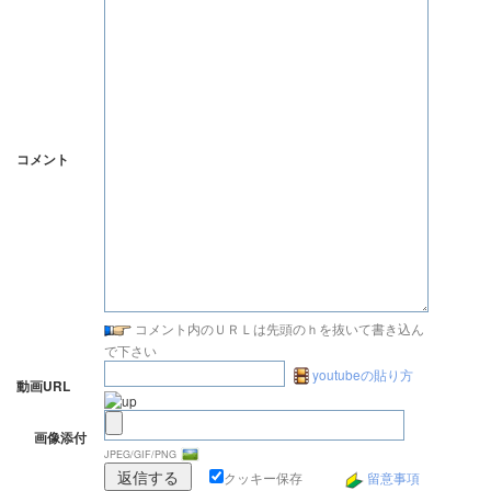
コメント
コメント内のＵＲＬは先頭のｈを抜いて書き込ん
で下さい
youtubeの貼り方
動画URL
画像添付
JPEG/GIF/PNG
クッキー保存
留意事項