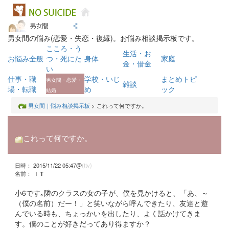
男女間の悩み(恋愛・失恋・復縁)。お悩み相談掲示板です。
こころ・う
生活・お
お悩み全般
つ・死にた
身体
家庭
金・借金
い
仕事・職
学校・いじ
まとめトピ
男女間・恋愛・
雑談
場・転職
め
ック
結婚
男女間｜悩み相談掲示板
> これって何ですか。
これって何ですか。
日時： 2015/11/22 05:47@
(ttv)
名前：
ＩＴ
小6です｡隣のクラスの女の子が、僕を見かけると、「あ、～
（僕の名前）だー！」と笑いながら呼んできたり、友達と遊
んでいる時も、ちょっかいを出したり、よく話かけてきま
す。僕のことが好きだってあり得ますか？