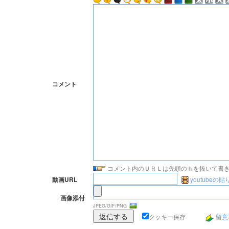
コメント
コメント内のＵＲＬは先頭のｈを抜いて書
youtubeの
動画URL
画像添付
JPEG/GIF/PNG
クッキー保存
留意