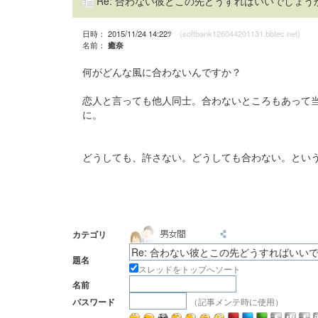
Re: 合わない彼とこの先どうすればいいでしょう
日時： 2015/11/24 14:22ﾂ
(softbank126044201131.bbtec.net)
名前：
癒奈
何がどんな風に合わないんですか？
恋人と言っても他人同士。合わないところもあって
に。
どうしても、許さない。どうしても合わない。とい
カテゴリ
題名
スレッドをトップへソート
名前
（記事メンテ時に使用）
パスワード