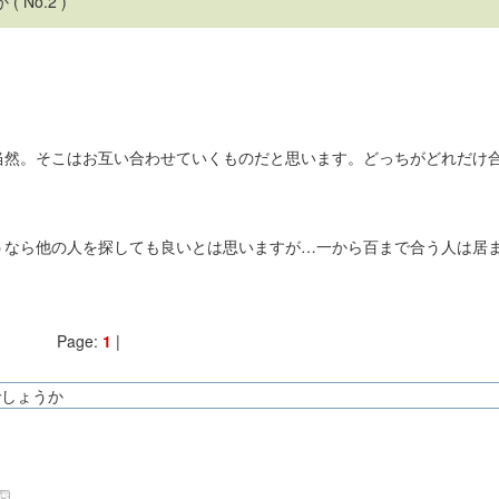
か
( No.2 )
当然。そこはお互い合わせていくものだと思います。どっちがどれだけ
うなら他の人を探しても良いとは思いますが…一から百まで合う人は居
Page:
1
|