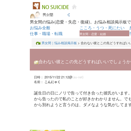
男女間の悩み(恋愛・失恋・復縁)。お悩み相談掲示板
お悩み全般
こころ・うつ・死にたい
仕事・職場・転職
男女間・恋愛・結婚
男女間｜悩み相談掲示板
> 合わない彼とこの先どうすればい
合わない彼とこの先どうすればいいでしょうか
日時： 2015/11/22 21:12@
(au-net)
名前：
こんにゃく
誕生日の日にノリで告って付き合った彼氏がいます
から告ったので私のことが好きかわかりません。でも
から別れようと言うのは、ダメなような気がしてま