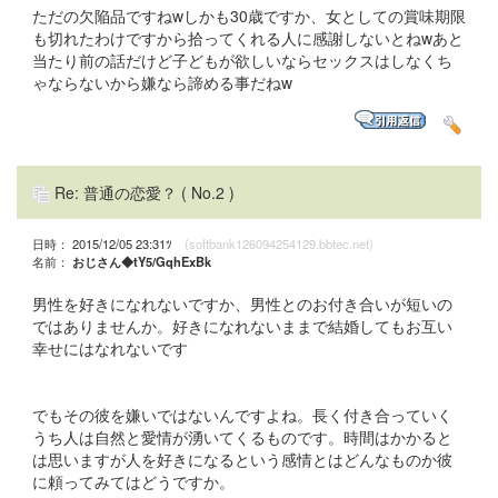
ただの欠陥品ですねwしかも30歳ですか、女としての賞味期限
も切れたわけですから拾ってくれる人に感謝しないとねwあと
当たり前の話だけど子どもが欲しいならセックスはしなくち
ゃならないから嫌なら諦める事だねw
Re: 普通の恋愛？
( No.2 )
日時： 2015/12/05 23:31ﾂ
(softbank126094254129.bbtec.net)
名前：
おじさん◆tY5/GqhExBk
男性を好きになれないですか、男性とのお付き合いが短いの
ではありませんか。好きになれないままで結婚してもお互い
幸せにはなれないです
でもその彼を嫌いではないんですよね。長く付き合っていく
うち人は自然と愛情が湧いてくるものです。時間はかかると
は思いますが人を好きになるという感情とはどんなものか彼
に頼ってみてはどうですか。