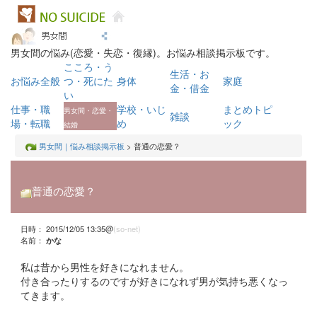
男女間の悩み(恋愛・失恋・復縁)。お悩み相談掲示板です。
こころ・う
生活・お
お悩み全般
つ・死にた
身体
家庭
金・借金
い
仕事・職
学校・いじ
まとめトピ
男女間・恋愛・
雑談
場・転職
め
ック
結婚
男女間｜悩み相談掲示板
> 普通の恋愛？
普通の恋愛？
日時： 2015/12/05 13:35@
(so-net)
名前：
かな
私は昔から男性を好きになれません。
付き合ったりするのですが好きになれず男が気持ち悪くなっ
てきます。