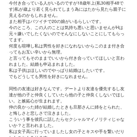
今付き合っている人がいるのですが18歳年上(私30相手48で
す)私が歳より若く見られてしまう為にはたから見たら親子に
見えるのかもしれません。
また相手はバツイチで20の娘がいるらしいです。
今のところ、この人のことは気持ち悪いと思いませんがHは
元々嫌いでしたくないのでそんなにしないことにしてもらっ
てます。
何度も喧嘩し私は男性を好きになれないからこのまま付き合
ってもお互い辛いから無理。
と言ってもそのままでいいから付き合っていてほしいと言わ
れました。結婚も申込まれました。
私は子供はほしいのでやっぱり結婚はしたいです。
でもどうしても男性を好きになれません。
同性の友達は好きなんです。デートより友達を優先するし友
達が他の子と仲良くしていたら他の子と仲良くしないでほし
い。と嫉妬心が生まれます。
仲の良かった姉が結婚したときも旦那さんに姉をとられた、
と悔しさと悲しさで泣きました。
こういう事を彼氏に話したらセクシャルマイノリティじゃな
いか？と言われました。
私は女子高に行っていましたし女の子とキスや手を繋いだり