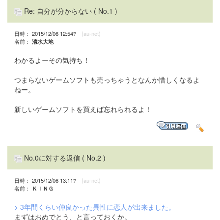
Re: 自分が分からない
( No.1 )
日時： 2015/12/06 12:54ﾂ
(au-net)
名前：
清水大地
わかるよーその気持ち！
つまらないゲームソフトも売っちゃうとなんか惜しくなるよ
ねー。
新しいゲームソフトを買えば忘れられるよ！
No.0に対する返信
( No.2 )
日時： 2015/12/06 13:11ﾂ
(au-net)
名前：
ＫＩＮＧ
> 3年間くらい仲良かった異性に恋人が出来ました。
まずはおめでとう、と言っておくか。