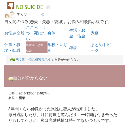
男女間の悩み(恋愛・失恋・復縁)。お悩み相談掲示板です。
こころ・う
生活・お
お悩み全般
つ・死にた
身体
家庭
金・借金
い
仕事・職
学校・いじ
まとめトピ
男女間・恋愛・
雑談
場・転職
め
ック
結婚
男女間｜悩み相談掲示板
> 自分が分からない
自分が分からない
日時： 2015/12/06 12:46@
(ocn)
名前：
柑菜
3年間くらい仲良かった異性に恋人が出来ました。
毎日通話したり、月に何度も遊んだり、一時期は付き合った
りもしてたけど、私は恋愛感情は持ってないつもりです。