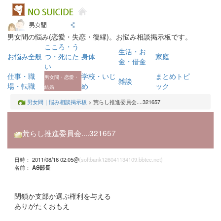
男女間の悩み(恋愛・失恋・復縁)。お悩み相談掲示板です。
こころ・う
生活・お
お悩み全般
つ・死にた
身体
家庭
金・借金
い
仕事・職
学校・いじ
まとめトピ
男女間・恋愛・
雑談
場・転職
め
ック
結婚
男女間｜悩み相談掲示板
> 荒らし推進委員会....321657
荒らし推進委員会....321657
日時： 2011/08/16 02:05@
(softbank126041134109.bbtec.net)
名前：
AS部長
閉鎖か支部か選ぶ権利を与える
ありがたくおもえ