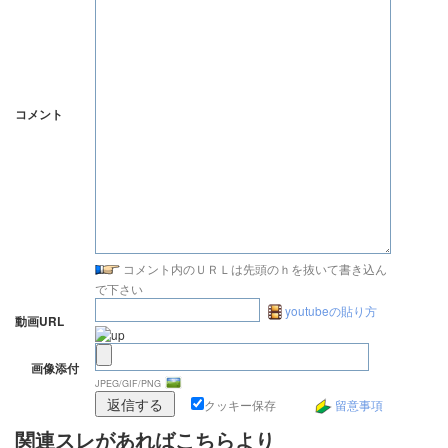
コメント
コメント内のＵＲＬは先頭のｈを抜いて書き込ん
で下さい
youtubeの貼り方
動画URL
画像添付
JPEG/GIF/PNG
クッキー保存
留意事項
関連スレがあればこちらより