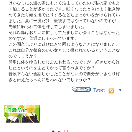
けいなしに友達の家にもよく泊まっていたので私の家でもよ
く泊まることが多かったです。眠くなったときはよく抱き締
めてきたり頭を撫でたりするなどちょっかいをかけられてい
ました。夏に一度だけ、最後まではやっていないのですが、
先輩に触られて体を許してしまいました。
それ以降はお互いに忙しくてたましにか会うことはなかった
のですが、普通にしゃべっています。
この間久しぶりに遊びにきて同じようなことになりました。
これは自分が都合のいい女として扱われているということな
のでしょうか？
簡単に体をゆるしたじぶんもわるいのですが、好きだから許
したというのを面と向かって言うべきですか？
普段下らない会話しかしたことがないので自分がいきなり好
きと伝えたらへんに思われないでしょうか？
Tweet
▼
Page:
1
|