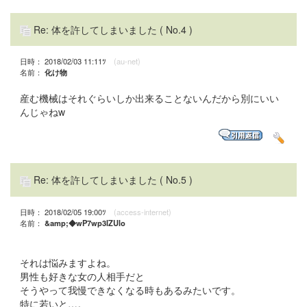
Re: 体を許してしまいました
( No.4 )
日時： 2018/02/03 11:11ﾂ
(au-net)
名前：
化け物
産む機械はそれぐらいしか出来ることないんだから別にいい
んじゃねw
Re: 体を許してしまいました
( No.5 )
日時： 2018/02/05 19:00ﾂ
(access-internet)
名前：
&amp;◆wP7wp3IZUlo
それは悩みますよね。
男性も好きな女の人相手だと
そうやって我慢できなくなる時もあるみたいです。
特に若いと…。