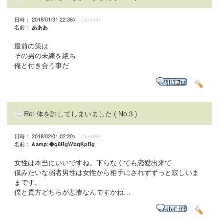
日時： 2018/01/31 22:36ﾂ
(au-net)
名前：
あああ
最前の策は
その男の未練を絶ち
俺と付き合う事だ
Re: 体を許してしまいました
( No.3 )
日時： 2018/02/01 02:20ﾂ
(au-net)
名前：
&amp;◆q8RgWbqKpBg
女性は本当にいいですね。下らなくても恋愛出来て
僕みたいな弱者男性は女性から相手にされずずっと寂しいま
まです。
僕と貴方どちらが悲惨なんですかね…