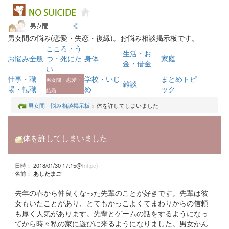
男女間の悩み(恋愛・失恋・復縁)。お悩み相談掲示板です。
こころ・う
生活・お
お悩み全般
つ・死にた
身体
家庭
金・借金
い
仕事・職
学校・いじ
まとめトピ
男女間・恋愛・
雑談
場・転職
め
ック
結婚
男女間｜悩み相談掲示板
> 体を許してしまいました
体を許してしまいました
日時： 2018/01/30 17:15@
(nttpc)
名前：
あしたまご
去年の春から仲良くなった先輩のことが好きです。先輩は彼
女もいたことがあり、とてもかっこよくてまわりからの信頼
も厚く人気があります。先輩とゲームの話をするようになっ
てから時々私の家に遊びに来るようになりました。男女かん