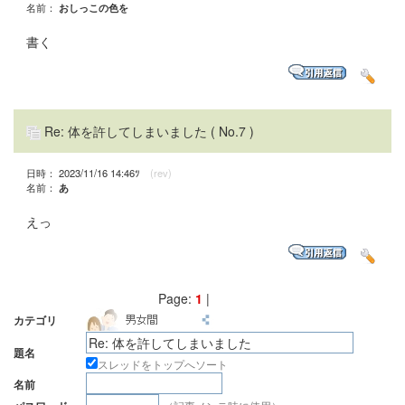
名前：
おしっこの色を
書く
Re: 体を許してしまいました
( No.7 )
日時： 2023/11/16 14:46ﾂ
(rev)
名前：
あ
えっ
Page:
1
|
カテゴリ
題名
スレッドをトップへソート
名前