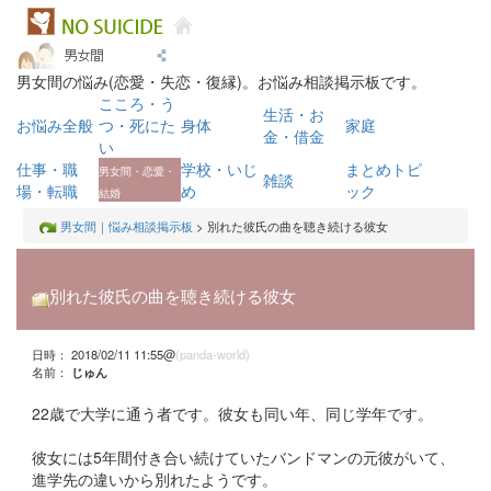
男女間の悩み(恋愛・失恋・復縁)。お悩み相談掲示板です。
こころ・う
生活・お
お悩み全般
つ・死にた
身体
家庭
金・借金
い
仕事・職
学校・いじ
まとめトピ
男女間・恋愛・
雑談
場・転職
め
ック
結婚
男女間｜悩み相談掲示板
> 別れた彼氏の曲を聴き続ける彼女
別れた彼氏の曲を聴き続ける彼女
日時： 2018/02/11 11:55@
(panda-world)
名前：
じゅん
22歳で大学に通う者です。彼女も同い年、同じ学年です。
彼女には5年間付き合い続けていたバンドマンの元彼がいて、
進学先の違いから別れたようです。