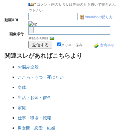
コメント内のＵＲＬは先頭のｈを抜いて書き込ん
で下さい
youtubeの貼り方
動画URL
画像添付
JPEG/GIF/PNG
クッキー保存
留意事項
関連スレがあればこちらより
お悩み全般
こころ・うつ・死にたい
身体
生活・お金・借金
家庭
仕事・職場・転職
男女間・恋愛・結婚