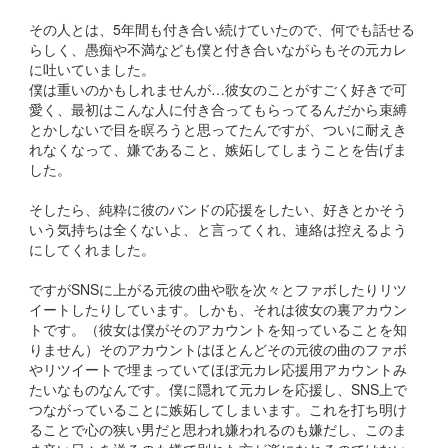
その人とは、5年間も付き合い続けていたので、何でも話せる
らしく、愚痴や不満なども僕と付き合いながらもその元カレ
に吐いていました。
僕は重いのかもしれませんが…彼女のことがすごく好きで可
愛く、最初はこんな人に付き合ってもらってるんだから束縛
とかしないで目を瞑ろうと思ってたんですが、ついに耐えき
れなくなって、嫌であること、嫉妬してしまうことを告げま
した。
そしたら、純粋に彼のバンドの応援をしたい、好きとかそう
いう気持ちは全くないよ、と言ってくれ、連絡は控えるよう
にしてくれました。
ですがSNSに上がる元彼の曲や歌を次々とファボしたりリツ
イートしたりしています。しかも、それは彼女の裏アカウン
トです。（彼女は僕がそのアカウントを知っていることを知
りません）そのアカウントはほとんどその元彼の曲のファボ
やリツイートで埋まっていてほぼ元カレ応援用アカウントみ
たいなものなんです。僕に隠れて元カレを応援し、SNS上で
つながっていることに嫉妬してしまいます。これを打ち明け
ることで心の狭い男だと思われ嫌われるのも嫌だし、このま