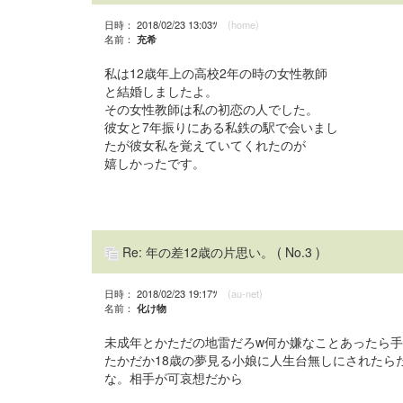
日時： 2018/02/23 13:03ﾂ
(home)
名前：
充希
私は12歳年上の高校2年の時の女性教師
と結婚しましたよ。
その女性教師は私の初恋の人でした。
彼女と7年振りにある私鉄の駅で会いまし
たが彼女私を覚えていてくれたのが
嬉しかったです。
Re: 年の差12歳の片思い。
( No.3 )
日時： 2018/02/23 19:17ﾂ
(au-net)
名前：
化け物
未成年とかただの地雷だろw何か嫌なことあったら
たかだか18歳の夢見る小娘に人生台無しにされたら
な。相手が可哀想だから