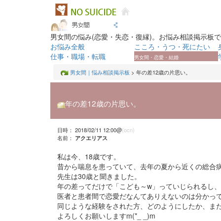
男女間の悩み(恋愛・失恋・復縁)。お悩み相談掲示板
お悩み全般
こころ・うつ・死にたい
仕事・職場・転職
男女間・恋愛・結婚
男女間｜悩み相談掲示板
> 年の差12歳の片思い。
年の差12歳の片思い。
日時： 2018/02/11 12:00@
(ocn)
名前：
アクエリアス
私は今、18歳です。
昔から喘息を患っていて、去年の夏から近くの総合
先生は30歳と聞きました。
年の差ってだけで「こども～w」っていじられるし
医者と患者間で恋愛だなんてありえないのは分かっ
同じような経験をされた方、どのようにしたか、ま
よろしくお願いしますm(*_ _)m