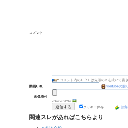
コメント
コメント内のＵＲＬは先頭のｈを抜いて書
youtubeの
動画URL
画像添付
JPEG/GIF/PNG
クッキー保存
留意
関連スレがあればこちらより
お悩み全般