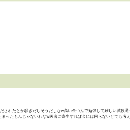
手だされたとか騒ぎだしそうだしなw高い金つんで勉強して難しい試験通
たまったもんじゃないわなw医者に寄生すれば金には困らないとでも考