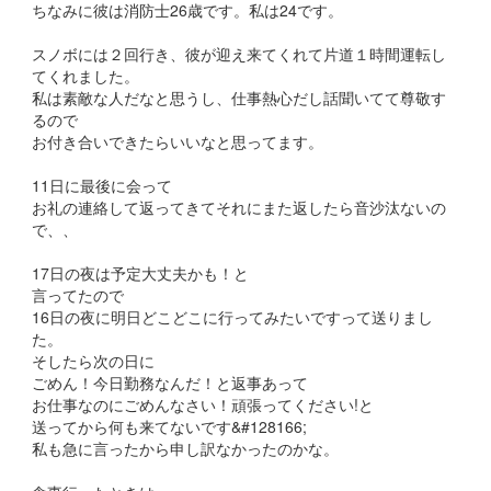
ちなみに彼は消防士26歳です。私は24です。
スノボには２回行き、彼が迎え来てくれて片道１時間運転し
てくれました。
私は素敵な人だなと思うし、仕事熱心だし話聞いてて尊敬す
るので
お付き合いできたらいいなと思ってます。
11日に最後に会って
お礼の連絡して返ってきてそれにまた返したら音沙汰ないの
で、、
17日の夜は予定大丈夫かも！と
言ってたので
16日の夜に明日どこどこに行ってみたいですって送りまし
た。
そしたら次の日に
ごめん！今日勤務なんだ！と返事あって
お仕事なのにごめんなさい！頑張ってください!と
送ってから何も来てないです&#128166;
私も急に言ったから申し訳なかったのかな。