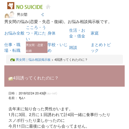
男女間の悩み(恋愛・失恋・復縁)。お悩み相談掲示板です。
こころ・う
生活・お
お悩み全般
つ・死にた
身体
家庭
金・借金
い
仕事・職
学校・いじ
まとめトピ
男女間・恋愛・
雑談
場・転職
め
ック
結婚
男女間｜悩み相談掲示板
> 4回誘ってくれたのに？
4回誘ってくれたのに？
日時： 2018/02/24 20:43@
(au-net)
名前：
ちい
去年末に知り合った男性がいます。
1月に3回、2月に１回誘われて計4回一緒に食事行ったり
スノボ行ったり楽しかったのに
今月11日に最後に会ってから会ってません。