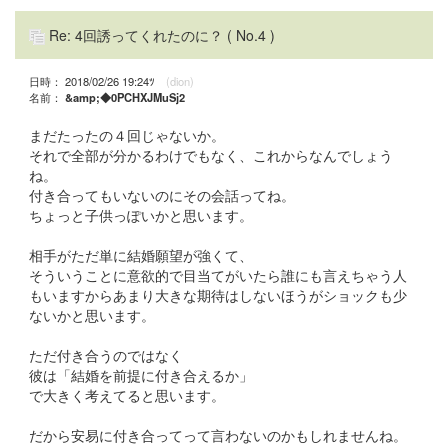
Re: 4回誘ってくれたのに？
( No.4 )
日時： 2018/02/26 19:24ﾂ
(dion)
名前：
&amp;◆0PCHXJMuSj2
まだたったの４回じゃないか。
それで全部が分かるわけでもなく、これからなんでしょう
ね。
付き合ってもいないのにその会話ってね。
ちょっと子供っぽいかと思います。
相手がただ単に結婚願望が強くて、
そういうことに意欲的で目当てがいたら誰にも言えちゃう人
もいますからあまり大きな期待はしないほうがショックも少
ないかと思います。
ただ付き合うのではなく
彼は「結婚を前提に付き合えるか」
で大きく考えてると思います。
だから安易に付き合ってって言わないのかもしれませんね。