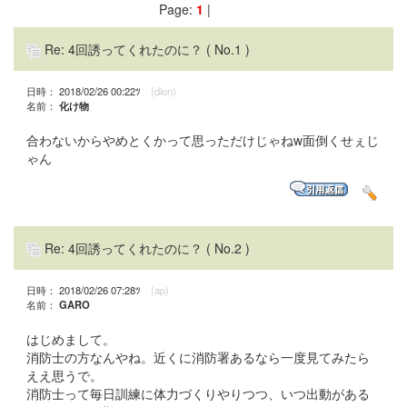
Page:
1
|
Re: 4回誘ってくれたのに？
( No.1 )
日時： 2018/02/26 00:22ﾂ
(dion)
名前：
化け物
合わないからやめとくかって思っただけじゃねw面倒くせぇじ
ゃん
Re: 4回誘ってくれたのに？
( No.2 )
日時： 2018/02/26 07:28ﾂ
(ap)
名前：
GARO
はじめまして。
消防士の方なんやね。近くに消防署あるなら一度見てみたら
ええ思うで。
消防士って毎日訓練に体力づくりやりつつ、いつ出動がある