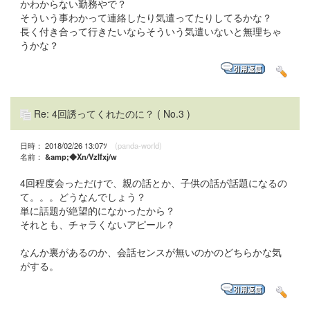
かわからない勤務やで？
そういう事わかって連絡したり気遣ってたりしてるかな？
長く付き合って行きたいならそういう気遣いないと無理ちゃ
うかな？
Re: 4回誘ってくれたのに？
( No.3 )
日時： 2018/02/26 13:07ﾂ
(panda-world)
名前：
&amp;◆Xn/VzIfxj/w
4回程度会っただけで、親の話とか、子供の話が話題になるの
て。。。どうなんでしょう？
単に話題が絶望的になかったから？
それとも、チャラくないアピール？
なんか裏があるのか、会話センスが無いのかのどちらかな気
がする。