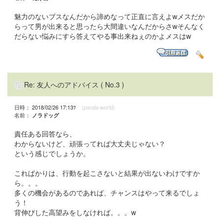
魅力のないブスなんだから諦めなって正直に言えよwメスだか
らって男が出来ると思ったら大間違いなんだからさwそんなく
だらない悩みにすら答えてやる事出来ねぇのかよメスはw
Re: 友人へのアドバイス
( No.3 )
日時： 2018/02/26 17:13ﾂ
(panda-world)
名前：
ノラドッグ
責任ある回答なら、
わからないけど、頑張ってれば大丈夫じゃない？
という感じでしょうか。
こればかりは、行動を起こさないと結果が出ないわけですか
ら。。。
多くの機会があるのであれば、チャンスはやって来るでしょ
う！
背伸びした高望みをしなければ。。。w