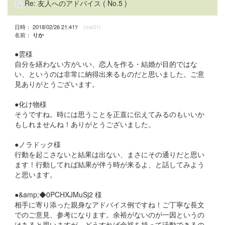
Re: 友人へのアドバイス
( No.5 )
日時： 2018/02/26 21:41ﾂ
(ms01)
名前：
りか
●雲様
自分を繕わない方がいい、恋人を作る・結婚が目的ではな
い、というのは非常に納得出来るものだと思いました。ご意
見ありがとうございます。
●化け物様
そうですね。時には思うことを正直に伝えてみるのもいいか
もしれませんね！ありがとうございました。
●ノラドック様
行動を起こさないと結果は出ない、まさにその通りだと思い
ます！行動してれば結果が伴う時が来るよ、と話してみよう
と思います。
●&amp;◆0PCHXJMuSj2 様
相手に寄り添った親身なアドバイス例ですね！ご丁寧な長文
でのご意見、参考になります。余裕がないのが一因というの
はあると思いますが、どうすれば余裕を持って活動できるの