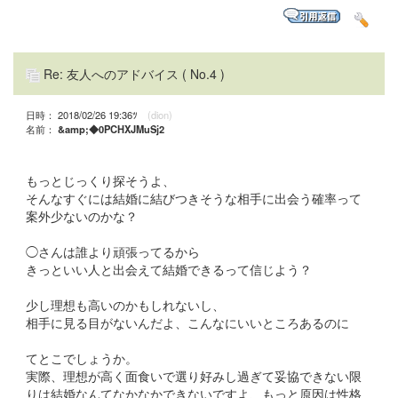
Re: 友人へのアドバイス
( No.4 )
日時： 2018/02/26 19:36ﾂ
(dion)
名前：
&amp;◆0PCHXJMuSj2
もっとじっくり探そうよ、
そんなすぐには結婚に結びつきそうな相手に出会う確率って
案外少ないのかな？
◯さんは誰より頑張ってるから
きっといい人と出会えて結婚できるって信じよう？
少し理想も高いのかもしれないし、
相手に見る目がないんだよ、こんなにいいところあるのに
てとこでしょうか。
実際、理想が高く面食いで選り好みし過ぎて妥協できない限
りは結婚なんてなかなかできないですよ、もっと原因は性格