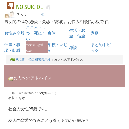
男女間の悩み(恋愛・失恋・復縁)。お悩み相談掲示板です。
こころ・う
生活・お
お悩み全般
つ・死にた
身体
家庭
金・借金
い
仕事・職
学校・いじ
まとめトピ
男女間・恋愛・
雑談
場・転職
め
ック
結婚
男女間｜悩み相談掲示板
> 友人へのアドバイス
友人へのアドバイス
日時： 2018/02/25 14:23@
(ms01)
名前：
りか
社会人女性25歳です。
友人の恋愛の悩みにどう答えるのが正解か？