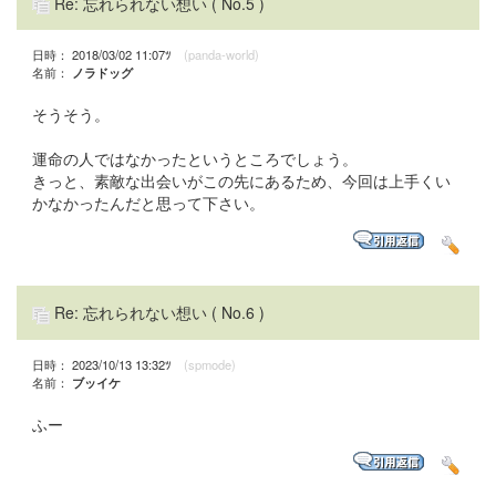
Re: 忘れられない想い
( No.5 )
日時： 2018/03/02 11:07ﾂ
(panda-world)
名前：
ノラドッグ
そうそう。
運命の人ではなかったというところでしょう。
きっと、素敵な出会いがこの先にあるため、今回は上手くい
かなかったんだと思って下さい。
Re: 忘れられない想い
( No.6 )
日時： 2023/10/13 13:32ﾂ
(spmode)
名前：
ブッイケ
ふー