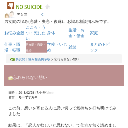
男女間の悩み(恋愛・失恋・復縁)。お悩み相談掲示板です。
こころ・う
生活・お
お悩み全般
つ・死にた
身体
家庭
金・借金
い
仕事・職
学校・いじ
まとめトピ
男女間・恋愛・
雑談
場・転職
め
ック
結婚
男女間｜悩み相談掲示板
> 忘れられない想い
忘れられない想い
日時： 2018/02/28 17:44@
(dion)
名前：
ちーずオカキ
この前、想いを寄せる人に思い切って気持ちを打ち明けてみ
ました
結果は、「恋人が欲しいと思わない」で仕方が無く諦めまし