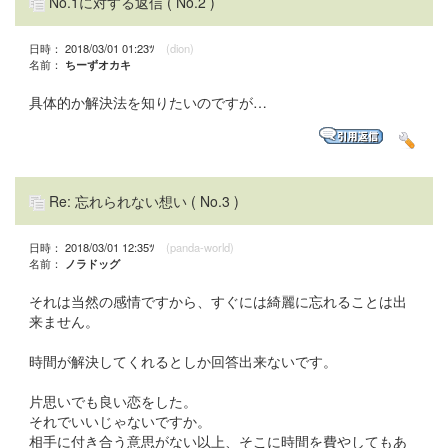
No.1に対する返信
( No.2 )
日時： 2018/03/01 01:23ﾂ
(dion)
名前：
ちーずオカキ
具体的か解決法を知りたいのですが…
Re: 忘れられない想い
( No.3 )
日時： 2018/03/01 12:35ﾂ
(panda-world)
名前：
ノラドッグ
それは当然の感情ですから、すぐには綺麗に忘れることは出
来ません。
時間が解決してくれるとしか回答出来ないです。
片思いでも良い恋をした。
それでいいじゃないですか。
相手に付き合う意思がない以上、そこに時間を費やしてもあ