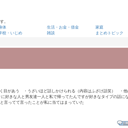
です。
身体
生活・お金・借金
家庭
学校・いじめ
雑談
まとめトピック
よく目があう ・うざいほど話しかけられる（内容はふざけ話笑） ・他
りに好きな人と男友達一人と私で帰ってたんですが好きなタイプの話に
きと言ってて言ったことが私に当てはまっていた