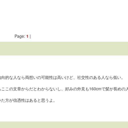
Page:
1
|
内向的な人なら両想いの可能性は高いけど、社交性のある人なら低い。
ここの文章からだとわからないし、好みの外見も160cmで髪が長めの
いた方が信憑性はあると思うよ。