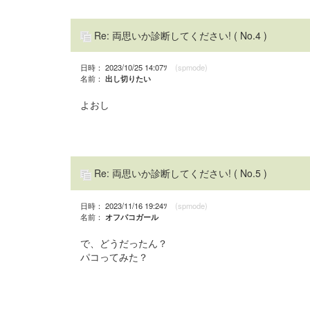
Re: 両思いか診断してください!
( No.4 )
日時： 2023/10/25 14:07ﾂ
(spmode)
名前：
出し切りたい
よおし
Re: 両思いか診断してください!
( No.5 )
日時： 2023/11/16 19:24ﾂ
(spmode)
名前：
オフパコガール
で、どうだったん？
パコってみた？