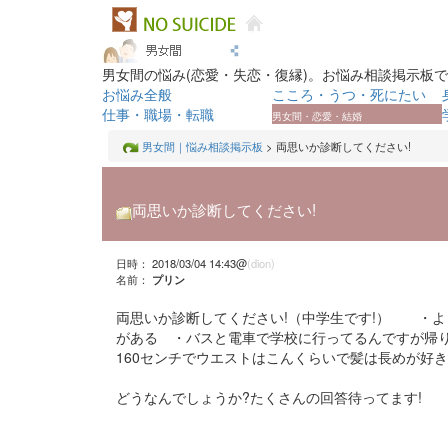
男女間の悩み(恋愛・失恋・復縁)。お悩み相談掲示板
お悩み全般
こころ・うつ・死にたい
仕事・職場・転職
男女間・恋愛・結婚
男女間｜悩み相談掲示板
> 両思いか診断してください!
両思いか診断してください!
日時： 2018/03/04 14:43@
(dion)
名前：
プリン
両思いか診断してください!（中学生です!） ・
がある ・バスと電車で学校に行ってるんですが帰
160センチでウエストはこんくらいで髪は長めが好
どうなんでしょうか?たくさんの回答待ってます!