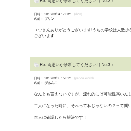
Re: 両思いか診断してください!
( No.2 )
日時： 2018/03/04 17:33ﾂ
(dion)
名前：
プリン
ユウさんありがとうございます!うちの学校は人数少
ございます!
Re: 両思いか診断してください!
( No.3 )
日時： 2018/03/05 15:31ﾂ
(panda-world)
名前：
びあんこ
なんとも言えないですが、流れ的には可能性高いん
二人になった時に、それって私じゃないの？って聞
本人に確認したら解決です！