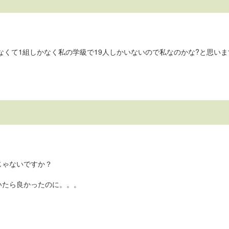
なくて1組しかなく私の学級で19人しかいないので私なのかな?と思いま
じゃないですか？
いたら良かったのに。。。