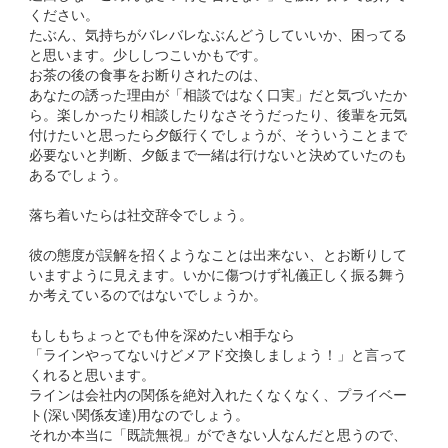
ください。
たぶん、気持ちがバレバレなぶんどうしていいか、困ってる
と思います。少ししつこいかもです。
お茶の後の食事をお断りされたのは、
あなたの誘った理由が「相談ではなく口実」だと気づいたか
ら。楽しかったり相談したりなさそうだったり、後輩を元気
付けたいと思ったら夕飯行くでしょうが、そういうことまで
必要ないと判断、夕飯まで一緒は行けないと決めていたのも
あるでしょう。
落ち着いたらは社交辞令でしょう。
彼の態度が誤解を招くようなことは出来ない、とお断りして
いますように見えます。いかに傷つけず礼儀正しく振る舞う
か考えているのではないでしょうか。
もしもちょっとでも仲を深めたい相手なら
「ラインやってないけどメアド交換しましょう！」と言って
くれると思います。
ラインは会社内の関係を絶対入れたくなくなく、プライベー
ト(深い関係友達)用なのでしょう。
それか本当に「既読無視」ができない人なんだと思うので、