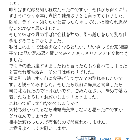
した。
昨年はまだ顔見知り程度だったのですが、それから徐々に話
すようになり今年は直接ご馳走さまとも言ってくれました。
以前、ラインを知りたいと言ったらやってないと断られ脈が
ないのかなと思いました。
そして彼は今月の半ばに会社を辞め、引っ越しをして別な仕
事をすることになりました。
私はこのままでは会えなくなると思い、思いきってお茶(相談
事で)に誘い恐る恐る聞いてみるとあっさりとメアド交換でき
ました。
でもその後お腹すきましたねと言ったらもう食べてしまった
と言われ落ち込み…その日は終わりでした。
夜に引っ越しする前に食事どうですか？お別れ会したいで
す。と誘ってみました。そしたら以前に職員と食事したら上
司に叱られたので行けないです。ごめんなさい。辞めて落ち
着いたらよろしくお願いします！ときました。
これって断り文句なのでしょうか？
気持ち分かってるなら連絡先交換しないと思ったのですが、
どうなんでしょうか？
相手は変わった人で有名なので尚更わかりません。
ご意見よろしくお願いします。
Tweet
▼