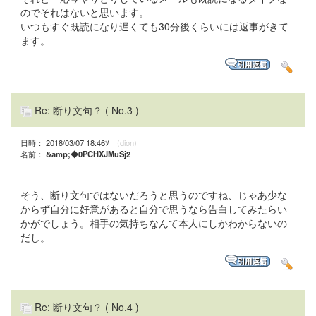
のでそれはないと思います。
いつもすぐ既読になり遅くても30分後くらいには返事がきて
ます。
Re: 断り文句？
( No.3 )
日時： 2018/03/07 18:46ﾂ
(dion)
名前：
&amp;◆0PCHXJMuSj2
そう、断り文句ではないだろうと思うのですね、じゃあ少な
からず自分に好意があると自分で思うなら告白してみたらい
かがでしょう。相手の気持ちなんて本人にしかわからないの
だし。
Re: 断り文句？
( No.4 )