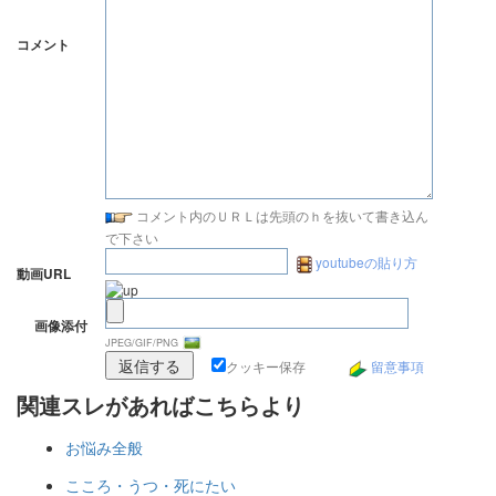
コメント
コメント内のＵＲＬは先頭のｈを抜いて書き込ん
で下さい
youtubeの貼り方
動画URL
画像添付
JPEG/GIF/PNG
クッキー保存
留意事項
関連スレがあればこちらより
お悩み全般
こころ・うつ・死にたい