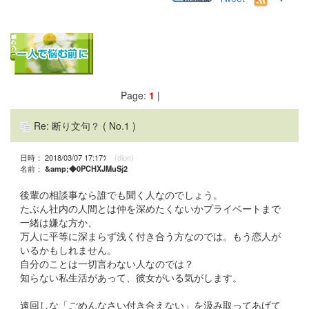
Page:
1
|
Re: 断り文句？
( No.1 )
日時： 2018/03/07 17:17ﾂ
(dion)
名前：
&amp;◆0PCHXJMuSj2
後輩の相談事なら誰でも聞く人なのでしょう。
たぶん社内の人間とは仲を深めたくないかプライベートまで
一緒は嫌な方か、
万人に平等に深まらず浅く付き合う方なのでは。もう恋人が
いるかもしれません。
自分のことは一切言わない人なのでは？
知らない私生活があって、彼女がいる気がします。
遠回しな「ごめんなさい付き合えない」を汲み取ってあげて