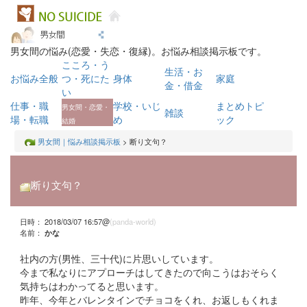
男女間の悩み(恋愛・失恋・復縁)。お悩み相談掲示板です。
こころ・う
生活・お
お悩み全般
つ・死にた
身体
家庭
金・借金
い
仕事・職
学校・いじ
まとめトピ
男女間・恋愛・
雑談
場・転職
め
ック
結婚
男女間｜悩み相談掲示板
> 断り文句？
断り文句？
日時： 2018/03/07 16:57@
(panda-world)
名前：
かな
社内の方(男性、三十代)に片思いしています。
今まで私なりにアプローチはしてきたので向こうはおそらく
気持ちはわかってると思います。
昨年、今年とバレンタインでチョコをくれ、お返しもくれま