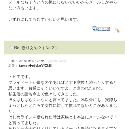
メールならそういうの気にしないでいいからメールしかやら
ない方もいます。
いずれにしてもむずかしいと思います。
Re: 断り文句？
( No.2 )
日時： 2018/03/07 17:29ﾂ
(panda-world)
名前：
&amp;◆c3yLoV7XkEI
トピ主です。
プライベートが嫌なのであればメアド交換も渋ったりすると
思います。普通にそくいいですよ。と言われたので。
私生活の話も今まで色々してきました。
彼女はしばらくいないと言ってました。私以外にも。実際ち
ょっとしたところで女性に対して慣れてないとこがありまし
た。
はじめラインを断られた時は家族とも本当にメールなので！
と言ってました。
それと一応今やりとりしているメールも既読になるタイプな