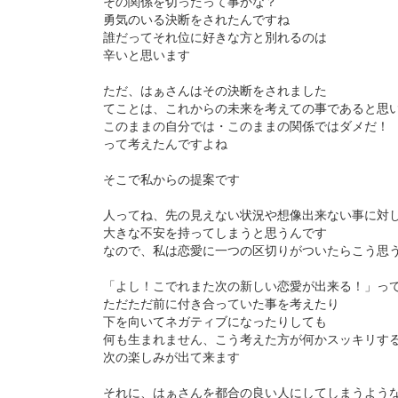
その関係を切ったって事かな？
勇気のいる決断をされたんですね
誰だってそれ位に好きな方と別れるのは
辛いと思います
ただ、はぁさんはその決断をされました
てことは、これからの未来を考えての事であると思
このままの自分では・このままの関係ではダメだ！
って考えたんですよね
そこで私からの提案です
人ってね、先の見えない状況や想像出来ない事に対
大きな不安を持ってしまうと思うんです
なので、私は恋愛に一つの区切りがついたらこう思
「よし！こでれまた次の新しい恋愛が出来る！」っ
ただただ前に付き合っていた事を考えたり
下を向いてネガティブになったりしても
何も生まれません、こう考えた方が何かスッキリす
次の楽しみが出て来ます
それに、はぁさんを都合の良い人にしてしまうよう