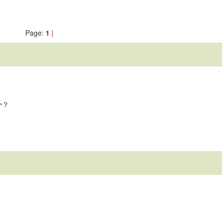
Page:
1
|
か？