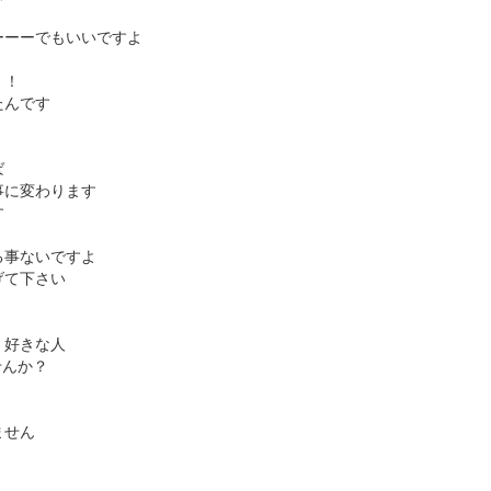
ーーーでもいいですよ
！！
たんです
ば
事に変わります
す
る事ないですよ
げて下さい
・好きな人
せんか？
ません