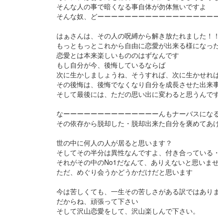
そんな人の事で暗くなる事自体が勿体無いですよ
そんな奴、どーーーーーーーーーーーーーーーーー
はぁさんは、その人の呪縛から解き放たれました！
もっともっとこれから自由に恋愛が出来る様になっ
恋愛とは本来楽しいもののはずなんです
もし自分が今、後悔しているならば
次に生かしましょうね、そうすれば、次に生かせれ
その後悔は、後悔でなくなり自分を成長させた出来
そして最後には、ただの思い出に変わると思うんで
なーーーーーーーーーーーーーーんもナーバスにな
その依存から脱却した・脱却出来た自分を褒めてあ
世の中に何人の人が居ると思います？
そしてその半分は異性なんですよ、付き合っている
それがその中のNo1だなんて、ありえないと思いま
ただ、めぐり会うかどうかだけだと思います
今は苦しくても、一生その苦しさがある訳ではあり
だからね、頑張って下さい
そして沢山恋愛をして、沢山楽しんで下さい。