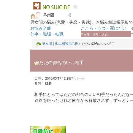
男女間の悩み(恋愛・失恋・復縁)。お悩み相談掲示板
お悩み全般
こころ・うつ・死にたい
仕事・職場・転職
男女間・恋愛・結婚
男女間｜悩み相談掲示板
> ただの都合のいい相手
ただの都合のいい相手
日時： 2018/03/17 12:25@
(c3-net)
名前：
はあ
相手にとってはただの都合のいい相手だったんだな
連絡を絶ったけれど依存から解放されず、ずっとナ