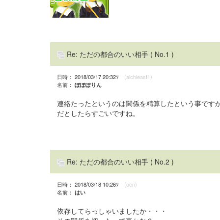
Re: ただの都合のいい相手
( No.1 )
日時： 2018/03/17 20:32ﾂ
(aichieast1)
名前：
ぽぽぽりん
連絡たったというのは関係を精算したという事です
だとしたらすごいですね。
Re: ただの都合のいい相手
( No.2 )
日時： 2018/03/18 10:26ﾂ
(ocn)
名前：
はい
依存してらっしゃいましたか・・・