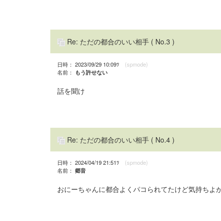
Re: ただの都合のいい相手
( No.3 )
日時： 2023/09/29 10:09ﾂ
(spmode)
名前：
もう許せない
話を聞け
Re: ただの都合のいい相手
( No.4 )
日時： 2024/04/19 21:51ﾂ
(spmode)
名前：
郷音
おにーちゃんに都合よくパコられてたけど気持ちよ