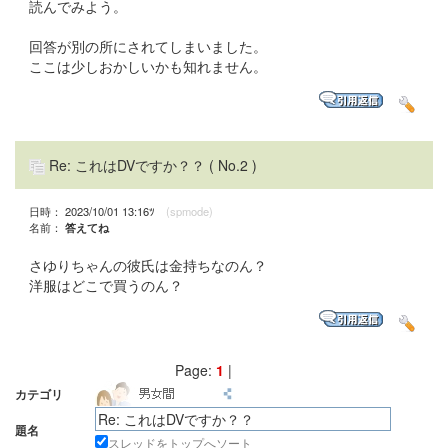
読んでみよう。
回答が別の所にされてしまいました。
ここは少しおかしいかも知れません。
Re: これはDVですか？？
( No.2 )
日時： 2023/10/01 13:16ﾂ
(spmode)
名前：
答えてね
さゆりちゃんの彼氏は金持ちなのん？
洋服はどこで買うのん？
Page:
1
|
カテゴリ
題名
スレッドをトップへソート