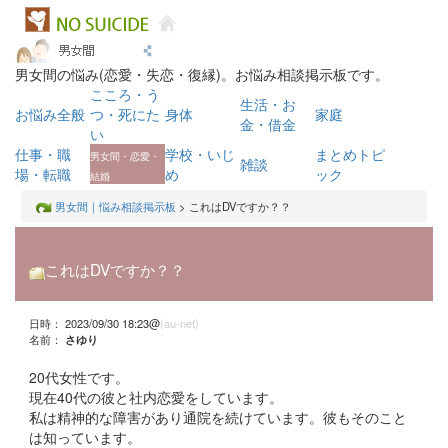
男女間の悩み(恋愛・失恋・復縁)。お悩み相談掲示板です。
こころ・う
生活・お
お悩み全般
つ・死にた
身体
家庭
金・借金
い
仕事・職
学校・いじ
まとめトピ
男女間・恋愛・
雑談
場・転職
め
ック
結婚
男女間｜悩み相談掲示板
> これはDVですか？？
これはDVですか？？
日時： 2023/09/30 18:23@
(au-net)
名前：
さゆり
20代女性です。
現在40代の彼と社内恋愛をしています。
私は精神的な障害があり通院を続けています。彼もそのこと
は知っています。