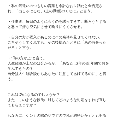
・私の気遣いのつもりの言葉も余計なお世話だと全否定さ
れ、「出しゃばるな、(主の職種)のくせに」と言う。
・仕事後、毎日のように会うのを誘ってきて、断ろうとする
と怒って嫌な空気にさせて断りにくくさせる。
・自分の方が収入があるのにその余裕を見せてくれない。
ごちそうしてくれても、その後揉めたときに「あの時奢った
だろ」と言う。
・"俺の方が上"と言う。
人生経験が上なのは分かるが、「あなたは(年の差)年間で何を
学んできたの？
自分は人生経験談からあなたに注意してあげてるのに」と言
う。
これはDVになるのでしょうか？
また、このような彼氏に対してどのような対応をすれば直し
てもらえますか？
ちなみに、ケンカの際の話ですので私が納得いかずとも謝る