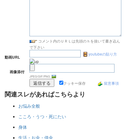
コメント内のＵＲＬは先頭のｈを抜いて書き込ん
で下さい
youtubeの貼り方
動画URL
画像添付
JPEG/GIF/PNG
クッキー保存
留意事項
関連スレがあればこちらより
お悩み全般
こころ・うつ・死にたい
身体
生活・お金・借金