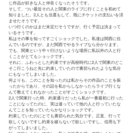
じ作品が好きな人と仲良くなったそうです。
そして、つい最近その人と関東のライブに行くことを初めて
知りました。2人とも当選もして、既にチケットの支払いを済
ませたそうです。
いつ行くのかはまだ未定だそうですが、行く予定は決まって
いるそうです。
私はその事を知ってすごくショックでした。私達は関西に住
んでいるのですが、まだ関西でやるライブなら分かります。
でも、関東という中々行けないような場所に私以外の人と行
くことがとてもショックです。
それに、ふわっとした約束ですが高校時代に2人で関東のどこ
そこ行こうねと先に約束していたので裏切られたような気分
にもなってしまいました。
何よりも、このことを知ったのは私からその作品のことを振
ったからであり、その話を私からしなかったらライブ行くな
んて教えてくれなかったことがすごくショックです。
2人で関東行った時、約束通りだったら私が一番最初に行った
ことになってたのに、実は違っていて他の人と行っていたな
んてことを知っていたらかなりショックです。
約束していたのにとても裏切られた気分です。正直、行って
欲しくないですし約束を破らないで欲しいですし、信用も下
がってしまいました。