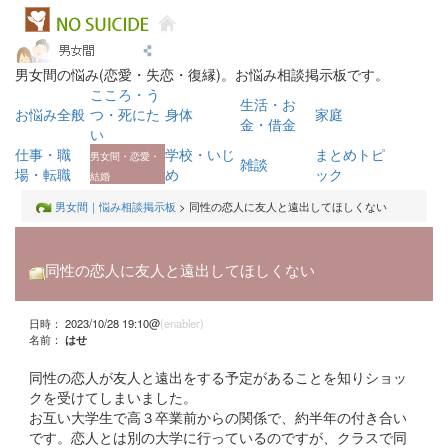
男女間の悩み(恋愛・失恋・復縁)。お悩み相談掲示板です。
こころ・う
生活・お
お悩み全般
つ・死にた
身体
家庭
金・借金
い
仕事・職
学校・いじ
まとめトピ
男女間・恋愛・
雑談
場・転職
め
ック
結婚
男女間｜悩み相談掲示板
> 同性の恋人に友人と遠出してほしくない
同性の恋人に友人と遠出してほしくない
日時： 2023/10/28 19:10@
(enabler)
名前：
はせ
同性の恋人が友人と遠出をする予定があることを知りショッ
クを受けてしまいました。
お互い大学生で高３卒業前からの関係で、約半年の付き合い
です。恋人とは別の大学に行っているのですが、クラスで同