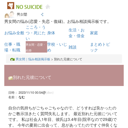
男女間の悩み(恋愛・失恋・復縁)。お悩み相談掲示板です。
こころ・う
生活・お
お悩み全般
つ・死にた
身体
家庭
金・借金
い
仕事・職
学校・いじ
まとめトピ
男女間・恋愛・
雑談
場・転職
め
ック
結婚
男女間｜悩み相談掲示板
> 別れた元彼について
別れた元彼について
日時： 2023/11/10 00:54@
(dion)
名前：
なむ
自分の気持ちがごちゃごちゃなので、どうすれば良かったの
かご教示頂きたく質問失礼します。 最近別れた元彼について
です。 私は社会人1年目、彼氏は3.4年目(院卒なので29歳)で
す。 今年の夏前に出会って、息があってたのですぐ仲良くな