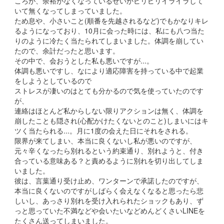
ころが、余裕がなくなっているせいかピリピリイライラして
いて無くなってしまっていました。
ため息や、小さいこと(順番を先越されるなど)でもかなりキレ
るようになっており、10月に会った時には、私にも八つ当た
りのように冷たく当たられてしまいました。体調を崩してい
たので、余計だったと思います。
その中で、会おうとした私も悪いですが...。
体調も悪いですし、なにより適応障害を持っている中で起業
をしようとしているので
ストレスが凄いのはとても分かるので気を使っていたのです
が、
連絡はほとんど私からしない限りアクションは無く、体調を
崩したことも隠され(心配かけたくないとのこと)しまいにはキ
ツく当たられる...。月に1度の会えた日にそれをされる。
限界が来てしまい、本当に良くないし私が悪いのですが、
元々辛くなったら別れるという約束通り、別れようと、付き
合っている意味ある？と責めるように別れを切り出してしま
いました。
彼は、言葉通り受け止め、ワンターンで承諾したのですが、
本当に良くないのですがしばらく会えなくなると思ったら悲
しいし、あっさり別れを受け入れられたショックもあり、ず
っと思っていた不満などや会いたいなどめんどくさいLINEを
たくさん送ってしまいました。