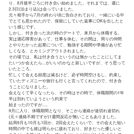
り、8月後半ごろに付き合い始めました。それまでは、週に
2.3日(泊まり込)は会っていました。
元々相手から7月の終わり頃に告白されており、一緒にいる中
でとても惹かれたので、保留にしていた返事にOKを出したと
いう感じです。
しかし、付き合った次の時のデートで、来月から休職する。
実は適応障害があって、仕事を休む。その間は、周りの仲間
とやりたかった起業について、勉強する期間や準備があり忙
しくなる、とカミングアウトされました。
その場では、私は付き合うというのは無かったことにしてま
たいつか会えたら...がいいのかなと寂しいですが、そう思って
いたところ、
忙しくて会える頻度は減るけど、必ず時間空けるし、約束し
ていたディズニーや旅行も行くと言ってくれたので、付き合
うことになりました。
会えなくて辛くなったら、その時はその時で、休職期間の1年
半は別れていようという約束で
始まったのですが...。
9月に入り、休職期間となり、そこから連絡が途切れ途切れ
(元々連絡不精ですが)1週間反応が無いこともありました。
結局9月も10月も1回か、2回会えたくらいで、その会えた短い
時間の中でも彼は明らかに疲れており、好きだった優しいと