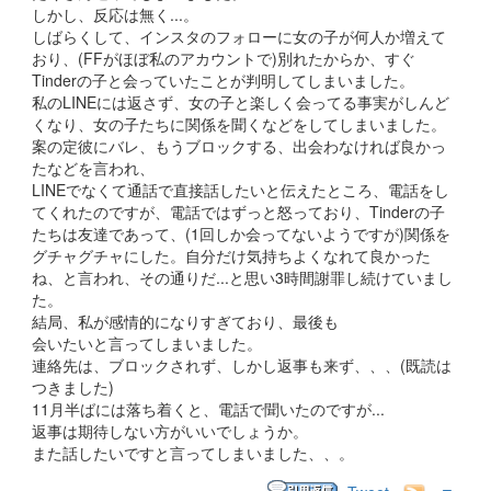
しかし、反応は無く...。
しばらくして、インスタのフォローに女の子が何人か増えて
おり、(FFがほぼ私のアカウントで)別れたからか、すぐ
Tinderの子と会っていたことが判明してしまいました。
私のLINEには返さず、女の子と楽しく会ってる事実がしんど
くなり、女の子たちに関係を聞くなどをしてしまいました。
案の定彼にバレ、もうブロックする、出会わなければ良かっ
たなどを言われ、
LINEでなくて通話で直接話したいと伝えたところ、電話をし
てくれたのですが、電話ではずっと怒っており、Tinderの子
たちは友達であって、(1回しか会ってないようですが)関係を
グチャグチャにした。自分だけ気持ちよくなれて良かった
ね、と言われ、その通りだ...と思い3時間謝罪し続けていまし
た。
結局、私が感情的になりすぎており、最後も
会いたいと言ってしまいました。
連絡先は、ブロックされず、しかし返事も来ず、、、(既読は
つきました)
11月半ばには落ち着くと、電話で聞いたのですが...
返事は期待しない方がいいでしょうか。
また話したいですと言ってしまいました、、。