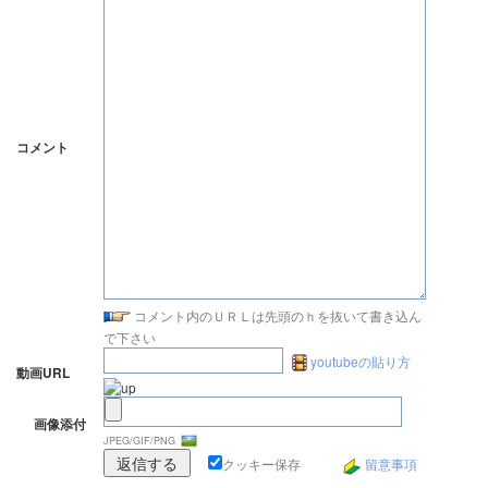
コメント
コメント内のＵＲＬは先頭のｈを抜いて書き込ん
で下さい
youtubeの貼り方
動画URL
画像添付
JPEG/GIF/PNG
クッキー保存
留意事項