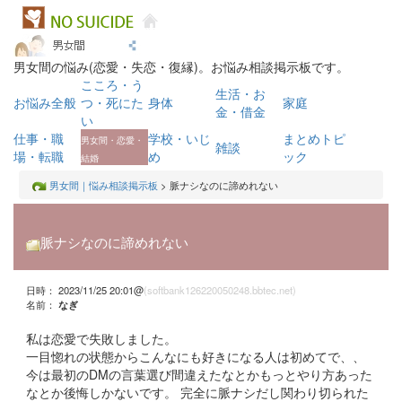
男女間の悩み(恋愛・失恋・復縁)。お悩み相談掲示板です。
こころ・う
生活・お
お悩み全般
つ・死にた
身体
家庭
金・借金
い
仕事・職
学校・いじ
まとめトピ
男女間・恋愛・
雑談
場・転職
め
ック
結婚
男女間｜悩み相談掲示板
> 脈ナシなのに諦めれない
脈ナシなのに諦めれない
日時： 2023/11/25 20:01@
(softbank126220050248.bbtec.net)
名前：
なぎ
私は恋愛で失敗しました。
一目惚れの状態からこんなにも好きになる人は初めてで、、
今は最初のDMの言葉選び間違えたなとかもっとやり方あった
なとか後悔しかないです。 完全に脈ナシだし関わり切られた