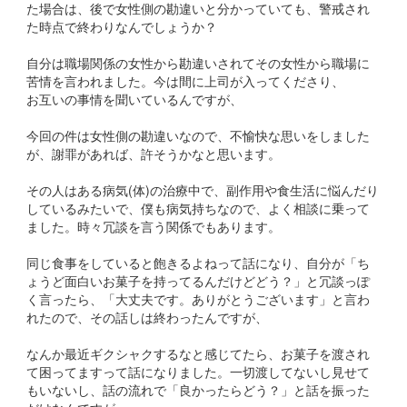
た場合は、後で女性側の勘違いと分かっていても、警戒され
た時点で終わりなんでしょうか？
自分は職場関係の女性から勘違いされてその女性から職場に
苦情を言われました。今は間に上司が入ってくださり、
お互いの事情を聞いているんですが、
今回の件は女性側の勘違いなので、不愉快な思いをしました
が、謝罪があれば、許そうかなと思います。
その人はある病気(体)の治療中で、副作用や食生活に悩んだり
しているみたいで、僕も病気持ちなので、よく相談に乗って
ました。時々冗談を言う関係でもあります。
同じ食事をしていると飽きるよねって話になり、自分が「ち
ょうど面白いお菓子を持ってるんだけどどう？」と冗談っぽ
く言ったら、「大丈夫です。ありがとうございます」と言わ
れたので、その話しは終わったんですが、
なんか最近ギクシャクするなと感じてたら、お菓子を渡され
て困ってますって話になりました。一切渡してないし見せて
もいないし、話の流れで「良かったらどう？」と話を振った