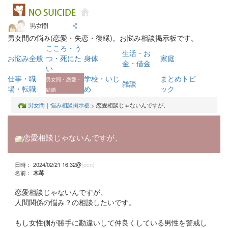
男女間の悩み(恋愛・失恋・復縁)。お悩み相談掲示板です。
こころ・う
生活・お
お悩み全般
つ・死にた
身体
家庭
金・借金
い
仕事・職
学校・いじ
まとめトピ
男女間・恋愛・
雑談
場・転職
め
ック
結婚
男女間｜悩み相談掲示板
> 恋愛相談じゃないんですが、
恋愛相談じゃないんですが、
日時： 2024/02/21 16:32@
(ocn)
名前：
木苺
恋愛相談じゃないんですが、
人間関係の悩み？の相談したいです。
もし女性側が勝手に勘違いして仲良くしている男性を警戒し